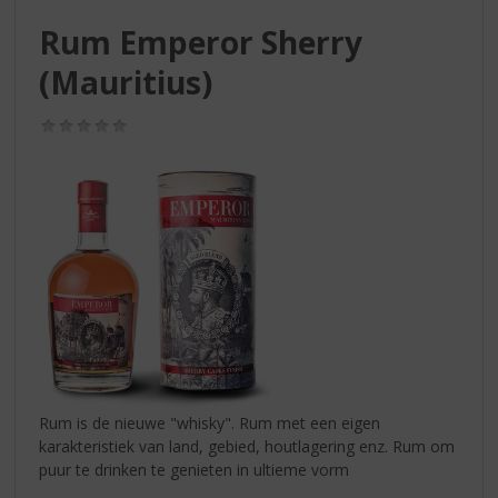
S
p
Rum Emperor Sherry
r
(Mauritius)
i
n
g
(0,0
/
n
5)
a
a
r
d
e
n
a
v
i
g
a
Rum is de nieuwe "whisky". Rum met een eigen
t
karakteristiek van land, gebied, houtlagering enz. Rum om
i
puur te drinken te genieten in ultieme vorm
e