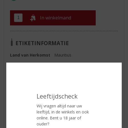
In winkelmand
ETIKETINFORMATIE
Land van Herkomst
Mauritius
Inhoud
70 CL
Alcoholpercentage
40% vol
Soort rum
Bruin
Kleur
amberkleur
Leeftijdscheck
Wij vragen altijd naar uw
leeftijd, in de winkels en ook
Reviews
online. Bent u 18 jaar of
ouder?