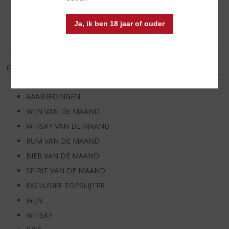
Schrijf een review
Ja, ik ben 18 jaar of ouder
Er zijn nog geen reviews geplaatst voor dit product
EXCL. BTW
INCL. BTW
AANBIEDINGEN
WIJN VAN DE MAAND
WHISKY VAN DE MAAND
RUM VAN DE MAAND
BIER VAN DE MAAND
SPIRIT VAN DE MAAND
EXCLUSIEF TOPSLIJTER
WIJN
WHISKY