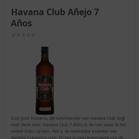
S
p
Havana Club Añejo 7
r
Años
i
n
g
(0,0
/
n
5)
a
a
r
d
e
n
a
v
i
g
a
Don José Navarro, dé rummeester van Havana Club zegt
t
over deze rum: ‘Havana Club 7 Años is de rum waar ik het
i
meest trots op ben. Het is de werkelijke essentie van
e
gerijpte Cubaanse rum. En het is mijn levenswerk om de