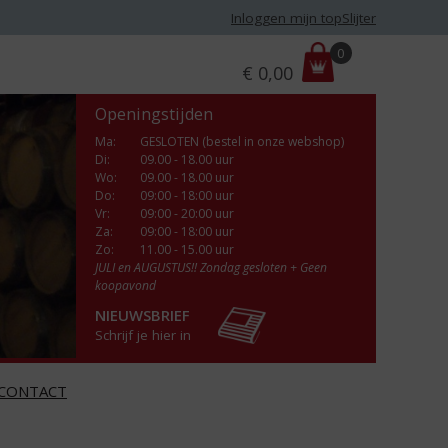
Inloggen mijn topSlijter
P
0
€
0,00
r
i
Openingstijden
j
s
Ma
:
GESLOTEN (bestel in onze webshop)
Di
:
09.00 - 18.00 uur
:
Wo
:
09.00 - 18.00 uur
Do
:
09:00 - 18:00 uur
Vr
:
09:00 - 20:00 uur
Za
:
09:00 - 18:00 uur
Zo:
11.00 - 15.00 uur
JULI en AUGUSTUS!! Zondag gesloten + Geen
koopavond
NIEUWSBRIEF
Schrijf je hier in
CONTACT