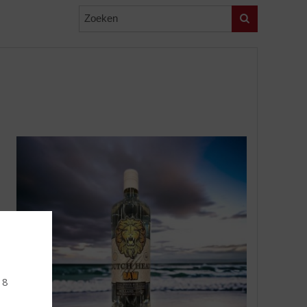
Zoeken
18