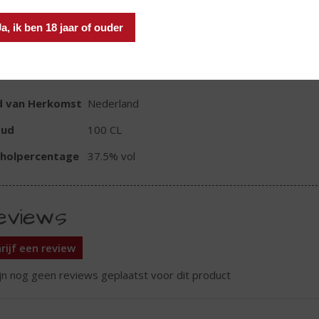
In winkelmand
Ja, ik ben 18 jaar of ouder
TIKETINFORMATIE
d van Herkomst
Nederland
oud
100 CL
oholpercentage
37.5% vol
eviews
rijf een review
ijn nog geen reviews geplaatst voor dit product