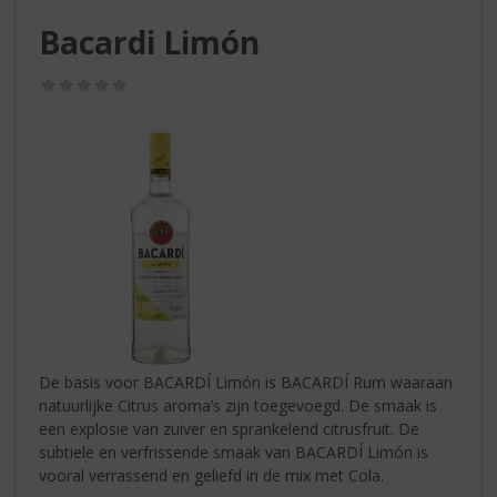
S
p
Bacardi Limón
r
i
(0,0
n
/
g
5)
n
a
a
r
d
e
n
a
v
i
g
De basis voor BACARDÍ Limón is BACARDÍ Rum waaraan
a
natuurlijke Citrus aroma’s zijn toegevoegd. De smaak is
t
een explosie van zuiver en sprankelend citrusfruit. De
i
subtiele en verfrissende smaak van BACARDÍ Limón is
e
vooral verrassend en geliefd in de mix met Cola.