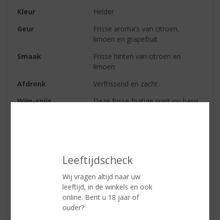
Kleur
Helder
Geur
Frisse aroma's van citroen,
limoen en grapefruit
Smaak
Frisse hinten van citroen en
limoen
Afdronk
Verfrissend en zacht
Wijn-spijs
Deze frisse fruitige spirit op basis
van Bacardi rum is een ideale
mixdrank met een sprankelende
citrussmaak. Bacardi Limón komt
perfect tot zijn recht in een mix
met cranberrysap, 7-up of tonic.
Leeftijdscheck
Wij vragen altijd naar uw
Reviews
leeftijd, in de winkels en ook
online. Bent u 18 jaar of
ouder?
Schrijf een review