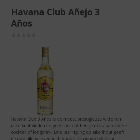
S
p
Havana Club Añejo 3
r
Años
i
n
g
(0,0
/
n
5)
a
a
r
d
e
n
a
v
i
g
a
Havana Club 3 Años is de meest prestigieuze witte rum
t
die u kunt vinden en geeft net dat beetje extra aan iedere
i
cocktail of longdrink. Drie jaar rijping op eikenhout geeft
e
de rum alle gelegenheid aroma’s te ontwikkelen van