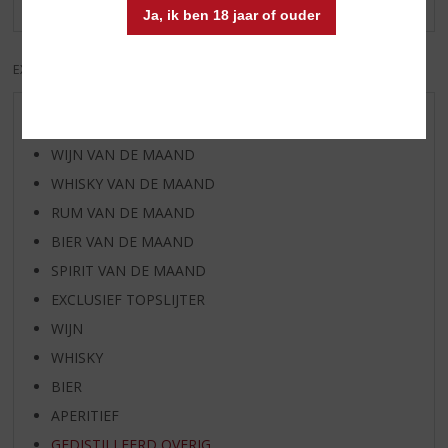
Ja, ik ben 18 jaar of ouder
EXCL. BTW
INCL. BTW
AANBIEDINGEN
WIJN VAN DE MAAND
WHISKY VAN DE MAAND
RUM VAN DE MAAND
BIER VAN DE MAAND
SPIRIT VAN DE MAAND
EXCLUSIEF TOPSLIJTER
WIJN
WHISKY
BIER
APERITIEF
GEDISTILLEERD OVERIG