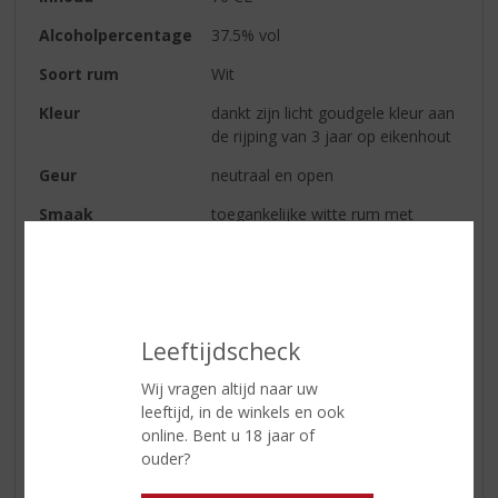
Alcoholpercentage
37.5% vol
Soort rum
Wit
Kleur
dankt zijn licht goudgele kleur aan
de rijping van 3 jaar op eikenhout
Geur
neutraal en open
Smaak
toegankelijke witte rum met
hinten van kruiden, citrus, vanille
en gerookt eiken
Afdronk
zacht maar vol karakter, Havana
Club waardig!
Leeftijdscheck
Wij vragen altijd naar uw
Reviews
leeftijd, in de winkels en ook
online. Bent u 18 jaar of
Schrijf een review
ouder?
Er zijn nog geen reviews geplaatst voor dit product