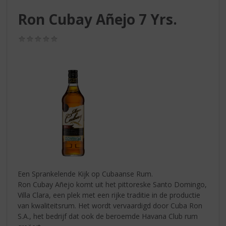
S
p
Ron Cubay Añejo 7 Yrs.
r
i
(0,0
n
/
g
5)
n
a
a
r
d
e
n
a
v
i
g
Een Sprankelende Kijk op Cubaanse Rum.
a
Ron Cubay Añejo komt uit het pittoreske Santo Domingo,
t
Villa Clara, een plek met een rijke traditie in de productie
i
van kwaliteitsrum. Het wordt vervaardigd door Cuba Ron
e
S.A., het bedrijf dat ook de beroemde Havana Club rum