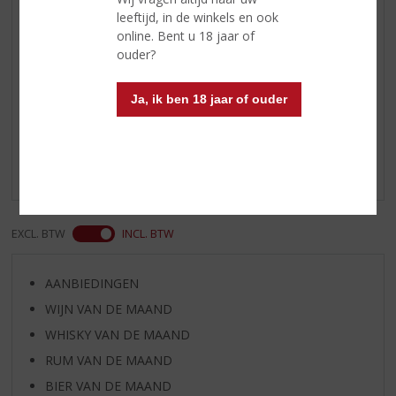
hints van geroosterde noten en
leeftijd, in de winkels en ook
chocolade.
online. Bent u 18 jaar of
ouder?
Reviews
Ja, ik ben 18 jaar of ouder
Schrijf een review
Er zijn nog geen reviews geplaatst voor dit product
EXCL. BTW
INCL. BTW
AANBIEDINGEN
WIJN VAN DE MAAND
WHISKY VAN DE MAAND
RUM VAN DE MAAND
BIER VAN DE MAAND