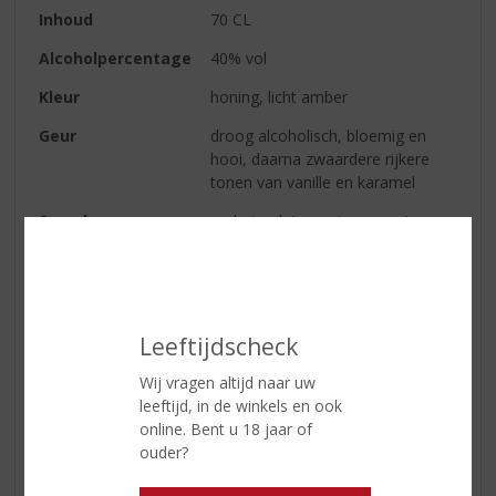
Inhoud
70 CL
Alcoholpercentage
40% vol
Kleur
honing, licht amber
Geur
droog alcoholisch, bloemig en
hooi, daarna zwaardere rijkere
tonen van vanille en karamel
Smaak
op het palet opent een zoete en
warme smaak van toffee en
karamel die na verloop van tijd
vergezeld worden door tonen van
vanille en appel bloesem
Leeftijdscheck
Wij vragen altijd naar uw
Reviews
leeftijd, in de winkels en ook
online. Bent u 18 jaar of
Schrijf een review
ouder?
Er zijn nog geen reviews geplaatst voor dit product