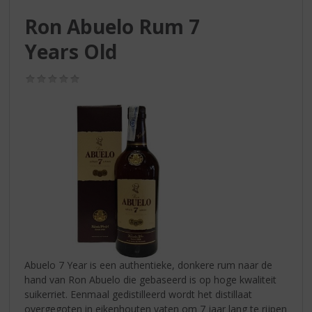
S
p
Ron Abuelo Rum 7
r
Years Old
i
n
g
(0,0
/
n
5)
a
a
r
d
e
n
a
v
i
g
a
Abuelo 7 Year is een authentieke, donkere rum naar de
t
hand van Ron Abuelo die gebaseerd is op hoge kwaliteit
i
suikerriet. Eenmaal gedistilleerd wordt het distillaat
e
overgegoten in eikenhouten vaten om 7 jaar lang te rijpen