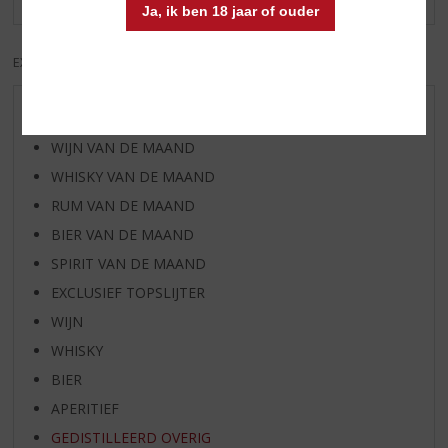
Ja, ik ben 18 jaar of ouder
EXCL. BTW
INCL. BTW
AANBIEDINGEN
WIJN VAN DE MAAND
WHISKY VAN DE MAAND
RUM VAN DE MAAND
BIER VAN DE MAAND
SPIRIT VAN DE MAAND
EXCLUSIEF TOPSLIJTER
WIJN
WHISKY
BIER
APERITIEF
GEDISTILLEERD OVERIG