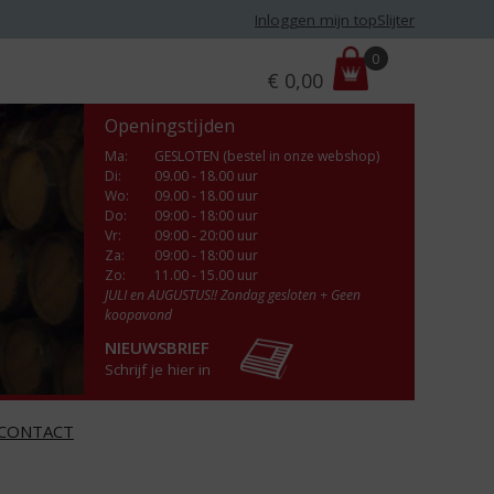
Inloggen mijn topSlijter
P
0
€
0,00
r
i
Openingstijden
j
s
Ma
:
GESLOTEN (bestel in onze webshop)
Di
:
09.00 - 18.00 uur
:
Wo
:
09.00 - 18.00 uur
Do
:
09:00 - 18:00 uur
Vr
:
09:00 - 20:00 uur
Za
:
09:00 - 18:00 uur
Zo:
11.00 - 15.00 uur
JULI en AUGUSTUS!! Zondag gesloten + Geen
koopavond
NIEUWSBRIEF
Schrijf je hier in
CONTACT