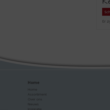
R
Sch
Er z
Home
Home
Assortiment
Over ons
Nieuws
Inspiratie