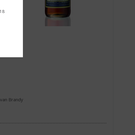
 18
 van Brandy