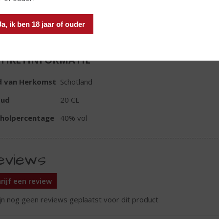
In winkelmand
Ja, ik ben 18 jaar of ouder
TIKETINFORMATIE
d van Herkomst
Schotland
oud
20 CL
oholpercentage
40% vol
eviews
rijf een review
ijn nog geen reviews geplaatst voor dit product