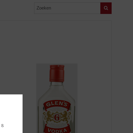
Zoeken
18