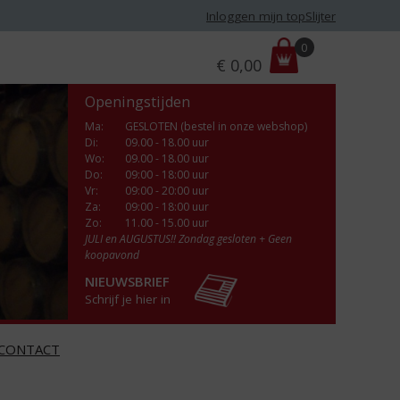
Inloggen mijn topSlijter
P
0
€
0,00
r
i
Openingstijden
j
s
Ma
:
GESLOTEN (bestel in onze webshop)
Di
:
09.00 - 18.00 uur
:
Wo
:
09.00 - 18.00 uur
Do
:
09:00 - 18:00 uur
Vr
:
09:00 - 20:00 uur
Za
:
09:00 - 18:00 uur
Zo:
11.00 - 15.00 uur
JULI en AUGUSTUS!! Zondag gesloten + Geen
koopavond
NIEUWSBRIEF
Schrijf je hier in
CONTACT