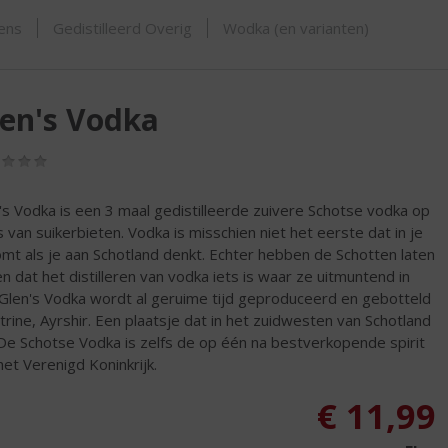
ORTIMENT
sens
Gedistilleerd Overig
Wodka (en varianten)
en's Vodka
(0,0
/
5)
's Vodka is een 3 maal gedistilleerde zuivere Schotse vodka op
s van suikerbieten. Vodka is misschien niet het eerste dat in je
mt als je aan Schotland denkt. Echter hebben de Schotten laten
ken dat het distilleren van vodka iets is waar ze uitmuntend in
. Glen's Vodka wordt al geruime tijd geproduceerd en gebotteld
atrine, Ayrshir. Een plaatsje dat in het zuidwesten van Schotland
. De Schotse Vodka is zelfs de op één na bestverkopende spirit
het Verenigd Koninkrijk.
€
11,99