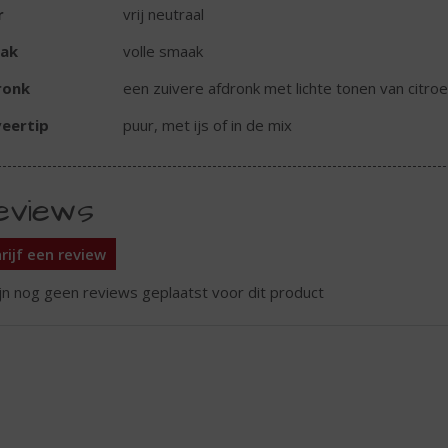
r
vrij neutraal
ak
volle smaak
ronk
een zuivere afdronk met lichte tonen van citro
eertip
puur, met ijs of in de mix
eviews
rijf een review
ijn nog geen reviews geplaatst voor dit product