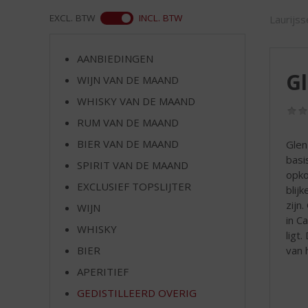
d
S
ASS
EXCL. BTW
INCL. BTW
Laurijs
p
r
AANBIEDINGEN
i
Gl
n
WIJN VAN DE MAAND
g
WHISKY VAN DE MAAND
n
RUM VAN DE MAAND
a
a
BIER VAN DE MAAND
Glen
r
basi
SPIRIT VAN DE MAAND
d
opko
e
EXCLUSIEF TOPSLIJTER
blij
n
zijn
WIJN
a
in C
v
WHISKY
ligt
i
van 
BIER
g
APERITIEF
a
t
GEDISTILLEERD OVERIG
i