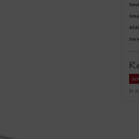
Geu
Sma
Afd
Serv
R
Sch
Er z