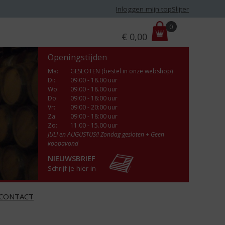
Inloggen mijn topSlijter
P
0
€
0,00
r
i
Openingstijden
j
s
Ma
:
GESLOTEN (bestel in onze webshop)
Di
:
09.00 - 18.00 uur
:
Wo
:
09.00 - 18.00 uur
Do
:
09:00 - 18:00 uur
Vr
:
09:00 - 20:00 uur
Za
:
09:00 - 18:00 uur
Zo:
11.00 - 15.00 uur
JULI en AUGUSTUS!! Zondag gesloten + Geen
koopavond
NIEUWSBRIEF
Schrijf je hier in
CONTACT