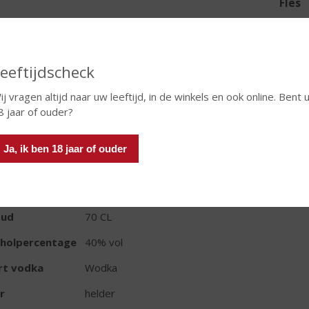
Fles
eeftijdscheck
In winkelmand
ij vragen altijd naar uw leeftijd, in de winkels en ook online. Bent 
8 jaar of ouder?
Ja, ik ben 18 jaar of ouder
TIKETINFORMATIE
d van Herkomst
Schotland
oud
70 CL
oholpercentage
40% vol
rt vodka
Wodka
r
helder