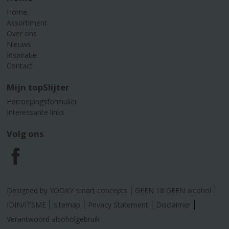
Home
Assortiment
Over ons
Nieuws
Inspiratie
Contact
Mijn topSlijter
Herroepingsformulier
Interessante links
Volg ons
F
a
Designed by YOOKY smart concepts
GEEN 18 GEEN alcohol
c
IDIN/ITSME
sitemap
Privacy Statement
Disclaimer
Verantwoord alcoholgebruik