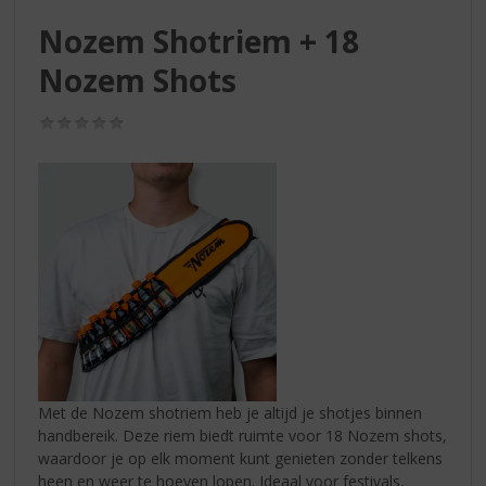
S
p
Nozem Shotriem + 18
r
Nozem Shots
i
n
g
(0,0
/
n
5)
a
a
r
d
e
n
a
v
i
g
a
Met de Nozem shotriem heb je altijd je shotjes binnen
t
handbereik. Deze riem biedt ruimte voor 18 Nozem shots,
i
waardoor je op elk moment kunt genieten zonder telkens
e
heen en weer te hoeven lopen. Ideaal voor festivals,