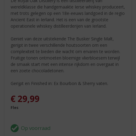
De Royal Oak Distillery is een distilleerderij van
wereldklasse die handgemaakte Ierse whiskey produceert,
met trots gelegen op een 18e-eeuws landgoed in de regio
Ancient East in Ierland. Het is een van de grootste
operationele whiskey distilleerderijen van Ierland.
Geniet van deze uitstekende The Busker Single Malt,
gerijpt in twee verschillende houtsoorten om een
complexiteit te bieden die wacht om ervaren te worden.
Fruitige tonen ontmoeten bloemige vlierbloesem terwijl
de smaak start met een intense rijkdom en overgaat in
een zoete chocoladetonen.
Gerijpt en Finished in: Ex Bourbon & Sherry vaten.
€
29,99
Fles