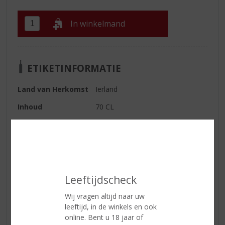
In winkelmand
ETIKETINFORMATIE
Land van Herkomst
Ierland
Inhoud
70 CL
Alcoholpercentage
44.3% vol
Soort whisky
Single Malt
Smaaktype Whisky
Mild & Zacht
Afdronk
Heerlijk fruitig mondgevoel met
Leeftijdscheck
langdurige zoetheid
Wij vragen altijd naar uw
leeftijd, in de winkels en ook
online. Bent u 18 jaar of