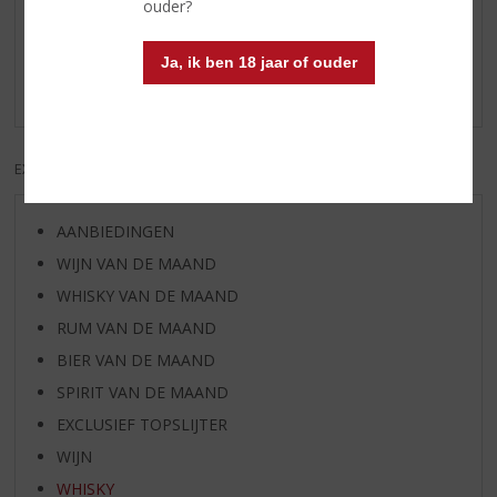
Reviews
ouder?
Schrijf een review
Ja, ik ben 18 jaar of ouder
Er zijn nog geen reviews geplaatst voor dit product
EXCL. BTW
INCL. BTW
AANBIEDINGEN
WIJN VAN DE MAAND
WHISKY VAN DE MAAND
RUM VAN DE MAAND
BIER VAN DE MAAND
SPIRIT VAN DE MAAND
EXCLUSIEF TOPSLIJTER
WIJN
WHISKY