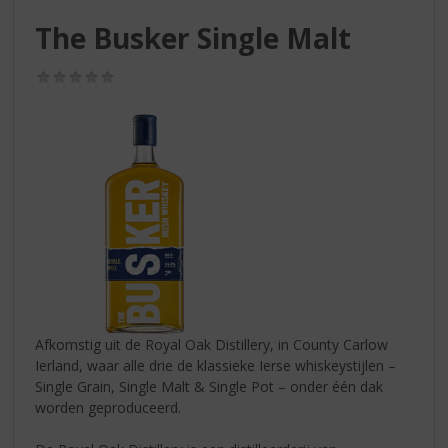
S
p
The Busker Single Malt
r
i
(0,0
n
/
g
5)
n
a
a
r
d
e
n
a
v
i
g
Afkomstig uit de Royal Oak Distillery, in County Carlow
a
Ierland, waar alle drie de klassieke Ierse whiskeystijlen –
t
Single Grain, Single Malt & Single Pot – onder één dak
i
worden geproduceerd.
e