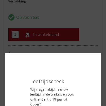
Verpakking
In winkelmand
ETIKETINFORMATIE
Land van Herkomst
Schotland
Inhoud
70 CL
Leeftijdscheck
Alcoholpercentage
40% vol
Wij vragen altijd naar uw
leeftijd, in de winkels en ook
Reviews
online. Bent u 18 jaar of
ouder?