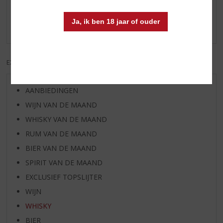
Schrijf een review
Ja, ik ben 18 jaar of ouder
Er zijn nog geen reviews geplaatst voor dit product
EXCL. BTW
INCL. BTW
AANBIEDINGEN
WIJN VAN DE MAAND
WHISKY VAN DE MAAND
RUM VAN DE MAAND
BIER VAN DE MAAND
SPIRIT VAN DE MAAND
EXCLUSIEF TOPSLIJTER
WIJN
WHISKY
BIER