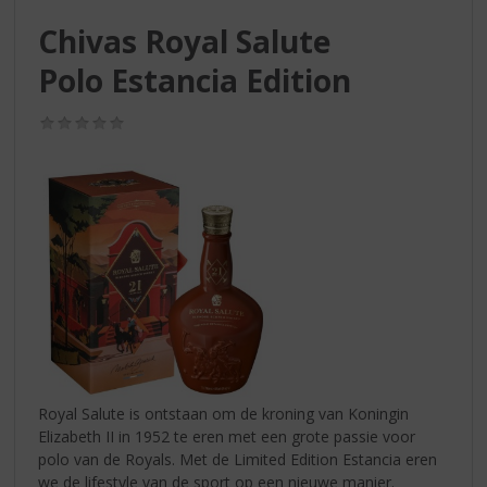
S
p
Chivas Royal Salute
r
Polo Estancia Edition
i
n
g
(0,0
/
n
5)
a
a
r
d
e
n
a
v
i
g
a
Royal Salute is ontstaan om de kroning van Koningin
t
Elizabeth II in 1952 te eren met een grote passie voor
i
polo van de Royals. Met de Limited Edition Estancia eren
e
we de lifestyle van de sport op een nieuwe manier.