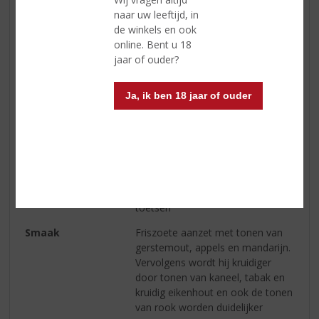
Land van Herkomst
Schotland
naar uw leeftijd, in
Regio
Speyside
de winkels en ook
online. Bent u 18
Inhoud
20 CL
jaar of ouder?
Alcoholpercentage
46% vol
Ja, ik ben 18 jaar of ouder
Soort whisky
Single Malt
Smaaktype Whisky
Medium & Granig
Kleur
Licht goud
Geur
Gesmolten marshmallows en
warme appels met licht gerookte
toetsen
Smaak
Friszoete aanzet met tonen van
gerstemout, appels en mandarijn.
Vervolgens wordt hij kruidiger
door tonen van kaneel, tabak en
kruidig eikenhout en ook de tonen
van rook worden duidelijker