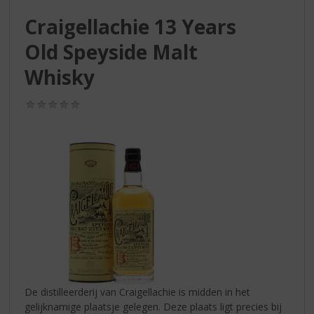
S
p
Craigellachie 13 Years
r
Old Speyside Malt
i
n
Whisky
g
n
(0,0
a
/
a
5)
r
d
e
n
a
v
i
g
a
t
i
De distilleerderij van Craigellachie is midden in het
e
gelijknamige plaatsje gelegen. Deze plaats ligt precies bij