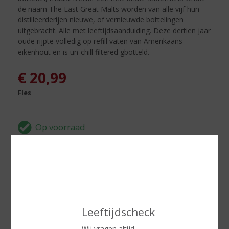
de naam The Last Great Malts worden van alle vijf hun
distilleerderijen nieuwe, of vernieuwde bottelingen
uitgebracht. Alle met leeftijdsaanduiding. Deze dertien jaar
oude rijpte volledig op refill vaten van Amerikaans
eikenhout en is un-chill filtered gbotteld.
€
20,99
Fles
In winkelmand
ETIKETINFORMATIE
Leeftijdscheck
Wij vragen altijd