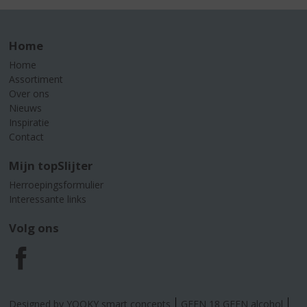
Home
Home
Assortiment
Over ons
Nieuws
Inspiratie
Contact
Mijn topSlijter
Herroepingsformulier
Interessante links
Volg ons
F
a
Designed by YOOKY smart concepts
GEEN 18 GEEN alcohol