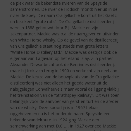
de plek waar de bekendste rivieren van de Speyside
samenstromen. De rivier de Fidddich mondt hier uit in de
rivier de Spey. De naam Craigellachie komt uit het Gaelic
en betekent "grote rots". De Craigellachie distilleerderij
werd in 1888 gebouwd door P.J. Mackie en zijn
zakenpartner. Mackie was o.a. de naamgever en uitvinder
van White Horse whisky. Op de gevel van de distilleerderij
van Craigellachie staat nog steeds met grote letters
"White Horse Distillery Ltd.". Mackie was destijds ook de
eigenaar van Lagavulin op het eiland Islay. Zijn partner
Alexander Dewar bezat ook de Benrinnes distilleerderij,
maar hij trok zich terug in 1900 en verkocht zijn deel aan
Mackie. De keuze van de bouwplaats van de Craigellachie
distilleerderij was niet alleen het goede water uit de
nabijgelegen Convalheuvels maar vooral de ligging vlakbij
het treinstation van de "Strathspey Railway". Dit was toen
belangrijk voor de aanvoer van gerst en turf en de afvoer
van de whisky. Deze spoorlijn is in 1967 helaas
opgeheven en nu is het onder de naam Speyside een
bekende wandelroute. In 1924 ging Mackie een
samenwerking aan met D.C.L. . In 1927 overleed Mackie