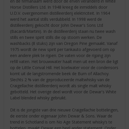
en de firmanaam werd door de erven veranderd in White
Horse Distillers Ltd. In 1948 kreeg de inmiddels door
U.D.V. overgenomen distilleerderij elektriciteit. In 1964
werd het aantal stills verdubbeld. In 1998 werd de
distilleerderij gekocht door John Dewar's Sons Ltd
(Bacardi/Martini). In de distilleerderij staan nu twee wash
stills en twee spirit stills die op stoom werken. De
washbacks (8 stuks) zijn van Oregon Pine gemaakt. Vanaf
1975 wordt de new spirit per tankauto afgevoerd om op
een andere plek te rijpen. De vaten voor de rijping zijn
refill vaten. Het brouwwater haalt men uit een bron die ligt
op de Little Conval Hill. Het koelwater voor de condensors
komt uit de langstromende beek de Burn of Allachoy.
Slechts 2 % van de geproduceerde maltwhisky van de
Craigellachie distilleerderij wordt als single malt whisky
gebotteld. Het overige deel wordt voor de Dewar's White
Label blended whisky gebruikt.
Dit is de jongste van drie nieuwe Craigellachie bottelingen,
de eerste onder eigenaar John Dewar & Sons. Waar de
trend in Schotland is om No Age Statement whisky’s te
bottelen, maakt Dewar een heel ander statement. Onder