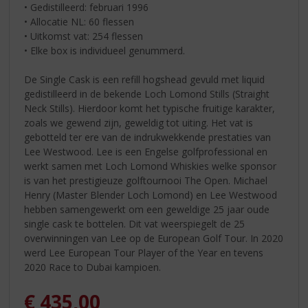
• Gedistilleerd: februari 1996
• Allocatie NL: 60 flessen
• Uitkomst vat: 254 flessen
• Elke box is individueel genummerd.
De Single Cask is een refill hogshead gevuld met liquid
gedistilleerd in de bekende Loch Lomond Stills (Straight
Neck Stills). Hierdoor komt het typische fruitige karakter,
zoals we gewend zijn, geweldig tot uiting. Het vat is
gebotteld ter ere van de indrukwekkende prestaties van
Lee Westwood. Lee is een Engelse golfprofessional en
werkt samen met Loch Lomond Whiskies welke sponsor
is van het prestigieuze golftournooi The Open. Michael
Henry (Master Blender Loch Lomond) en Lee Westwood
hebben samengewerkt om een geweldige 25 jaar oude
single cask te bottelen. Dit vat weerspiegelt de 25
overwinningen van Lee op de European Golf Tour. In 2020
werd Lee European Tour Player of the Year en tevens
2020 Race to Dubai kampioen.
€
435,00