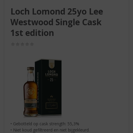
S
p
Loch Lomond 25yo Lee
r
Westwood Single Cask
i
n
1st edition
g
n
(0,0
a
/
a
5)
r
d
e
n
a
v
i
g
a
t
i
• Gebotteld op cask strength: 55,3%
e
• Niet koud gefiltreerd en niet bijgekleurd.