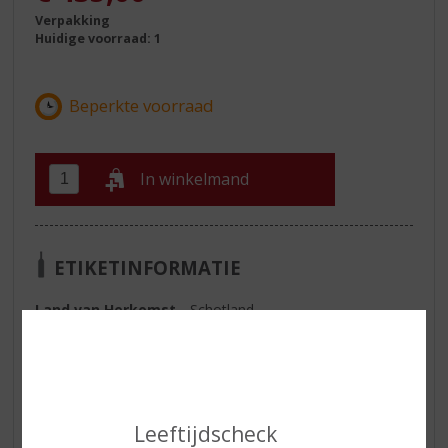
Verpakking
Huidige voorraad: 1
In winkelmand
ETIKETINFORMATIE
Land van Herkomst
Schotland
Inhoud
70 CL
Alcoholpercentage
55.3% vol
Geur
Perzik, appel en sinaasappelschil.
Leeftijdscheck