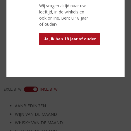
Smaak
Karamel, getoast eiken en
Wij vragen altijd naar uw
ananas.
leeftijd, in de winkels en
Afdronk
Lang en aanhoudend met tonen
ook online. Bent u 18 jaar
van gember en kaneel.
of ouder?
Ja, ik ben 18 jaar of ouder
Reviews
Schrijf een review
Er zijn nog geen reviews geplaatst voor dit product
EXCL. BTW
INCL. BTW
AANBIEDINGEN
WIJN VAN DE MAAND
WHISKY VAN DE MAAND