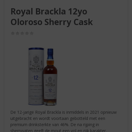
S
p
Royal Brackla 12yo
r
Oloroso Sherry Cask
i
n
g
(0,0
/
n
5)
a
a
r
d
e
n
a
v
i
g
a
De 12-jarige Royal Brackla is inmiddels in 2021 opnieuw
t
uitgebracht en wordt voortaan gebotteld met een
i
premium drinksterkte van 46%. De na rijping in
e
sherryvaten geeft de mout een vol en rijk karakter.