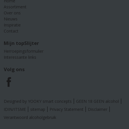
Home
Assortiment
Over ons
Nieuws
Inspiratie
Contact
Mijn topSlijter
Herroepingsformulier
Interessante links
Volg ons
F
a
Designed by YOOKY smart concepts
GEEN 18 GEEN alcohol
c
IDIN/ITSME
sitemap
Privacy Statement
Disclaimer
Verantwoord alcoholgebruik
e