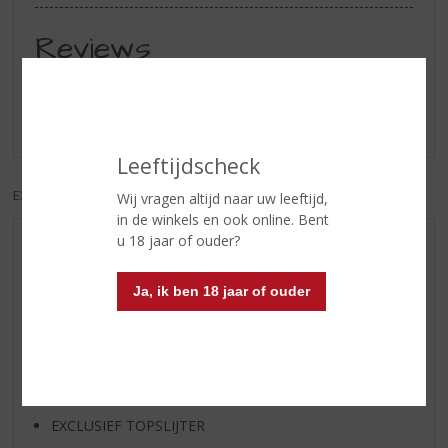
Reviews
Schrijf een review
Er zijn nog geen reviews geplaatst voor dit product
Leeftijdscheck
EXCL. BTW
INCL. BTW
Wij vragen altijd naar uw leeftijd,
in de winkels en ook online. Bent
u 18 jaar of ouder?
AANBIEDINGEN
WIJN VAN DE MAAND
Ja, ik ben 18 jaar of ouder
WHISKY VAN DE MAAND
RUM VAN DE MAAND
BIER VAN DE MAAND
SPIRIT VAN DE MAAND
EXCLUSIEF TOPSLIJTER