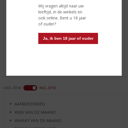
met een hint van nootmuskaat en
Wij vragen altijd naar uw
kaneel
leeftijd, in de winkels en
Afdronk
sinaasappelschil, zoete tabak,
ook online. Bent u 18 jaar
cacao en rijke vruchtencake
of ouder?
Ja, ik ben 18 jaar of ouder
Reviews
Schrijf een review
Er zijn nog geen reviews geplaatst voor dit product
EXCL. BTW
INCL. BTW
AANBIEDINGEN
WIJN VAN DE MAAND
WHISKY VAN DE MAAND