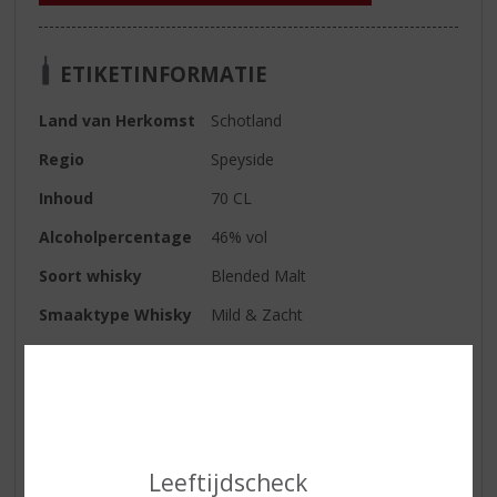
ETIKETINFORMATIE
Land van Herkomst
Schotland
Regio
Speyside
Inhoud
70 CL
Alcoholpercentage
46% vol
Soort whisky
Blended Malt
Smaaktype Whisky
Mild & Zacht
Kleur
amber
Geur
rijk en kruidig met notities van
vanille
Smaak
een volle smaak van zoet
gestoofd fruit en pure chocolade
Leeftijdscheck