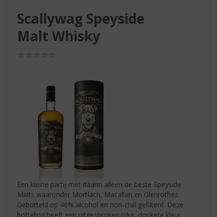
S
p
Scallywag Speyside
r
Malt Whisky
i
n
g
(0,0
/
n
5)
a
a
r
d
e
n
a
v
i
g
a
Een kleine partij met daarin alleen de beste Speyside
t
Malts waaronder Mortlach, Macallan en Glenrothes.
i
Gebotteld op 46% alcohol en non-chill gefilterd. Deze
e
botteling heeft een uitgesproken rijke, donkere kleur