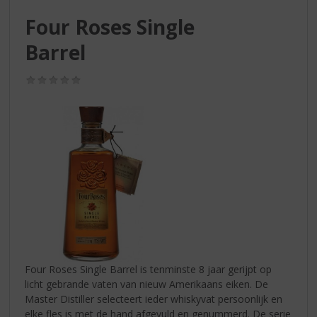
S
p
Four Roses Single
r
Barrel
i
n
g
(0,0
/
n
5)
a
a
r
d
e
n
a
v
i
g
a
Four Roses Single Barrel is tenminste 8 jaar gerijpt op
t
licht gebrande vaten van nieuw Amerikaans eiken. De
i
Master Distiller selecteert ieder whiskyvat persoonlijk en
e
elke fles is met de hand afgevuld en genummerd. De serie