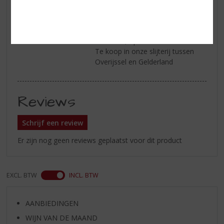
bestellen ?
Of weten waar te koop in de
buurt van Zutphen,Holten,
Deventer, Apeldoorn ?
Te koop in onze slijterij tussen
Overijssel en Gelderland
Reviews
Schrijf een review
Er zijn nog geen reviews geplaatst voor dit product
EXCL. BTW
INCL. BTW
AANBIEDINGEN
WIJN VAN DE MAAND