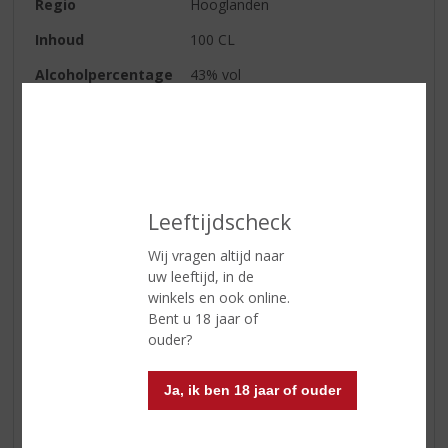
Regio
Hooglanden
Inhoud
100 CL
Alcoholpercentage
43% vol
Soort whisky
Single Malt
Smaaktype Whisky
Medium & Granig
Kleur
Licht amber
Geur
Rijk en moutig met gedroogde
Leeftijdscheck
appel en pruimen, karamel,
Wij vragen altijd naar
honing, piment en eiken
uw leeftijd, in de
Smaak
Tonen van geroosterde mout,
winkels en ook online.
gedroogde abrikoos, zout,
Bent u 18 jaar of
chocolade en sinaasappel schil
ouder?
Afdronk
Licht kruidig en drogend met een
licht zuurtje
Ja, ik ben 18 jaar of ouder
Serveertip
Wilt u Oban Little Bay Highland
Single Malt Whisky kopen of