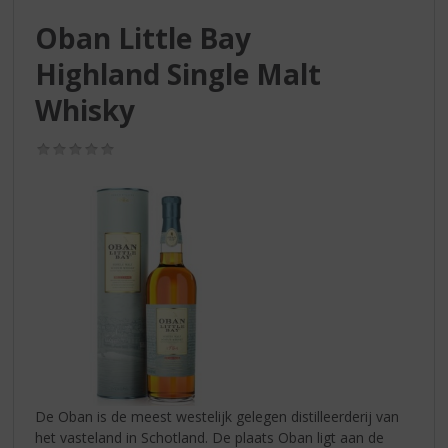
S
p
Oban Little Bay
r
Highland Single Malt
i
n
Whisky
g
n
(0,0
a
/
a
5)
r
d
e
n
a
v
i
g
a
t
i
De Oban is de meest westelijk gelegen distilleerderij van
e
het vasteland in Schotland. De plaats Oban ligt aan de