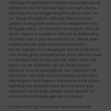
Oban Bay en vanaf Oban vertrekken vele pontjes naar de
eilanden die voor de westkust liggen. De naam Oban is
afkomstig van het omliggende gebied, dat de naam "An
Ob" droeg. Dit betekent "Little Bay" (kleine baai van
grotten). Deze grotten waren prima schuilplaatsen voor
de illegale stokers. De oprichters van de plaats Oban, de
familie Stevenson, bouwde in 1794 ook de distilleerderij.
De plaats Oban is sinds de eerste trein in 1880 de plaats
aandeed een zeer grote toeristische trekpleister.
Na vele sluitingen en verbouwingen werd de produktie in
1997 na een grote renovatie hervat. In het stillhouse staat
nu één kleine wash en één spirit still, beiden verhit met
stoom. De vier washbacks zijn van Oregon pine en
larikshout. Voor de rijping gebruikt men uitsluitend refill
sherryvaten. Het water voor de bereiding van de malt is
afkomstig van Loch Gleann a' Bhearraid en komt via een
pijpleiding naar de distilleerderij. Dit meer wordt door
regenwater van de hoger gelegen bergen gevoed. De
malt wordt hoofdzakelijk gebruikt voor blends.
De Oban Little Bay is een small cask en travel retail