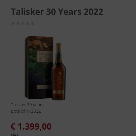
S
p
Talisker 30 Years 2022
r
i
(0,0
n
/
g
5)
n
a
a
r
d
e
n
a
v
i
g
Talisker 30 years
a
Bottled in 2022
t
i
€
1.399,00
e
Fles