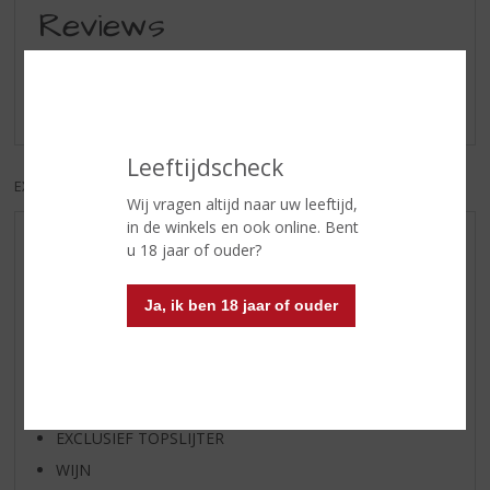
Reviews
Schrijf een review
Er zijn nog geen reviews geplaatst voor dit product
Leeftijdscheck
EXCL. BTW
INCL. BTW
Wij vragen altijd naar uw leeftijd,
in de winkels en ook online. Bent
AANBIEDINGEN
u 18 jaar of ouder?
WIJN VAN DE MAAND
Ja, ik ben 18 jaar of ouder
WHISKY VAN DE MAAND
RUM VAN DE MAAND
BIER VAN DE MAAND
SPIRIT VAN DE MAAND
EXCLUSIEF TOPSLIJTER
WIJN