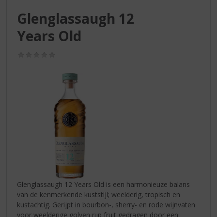
S
p
Glenglassaugh 12
r
Years Old
i
n
g
(0,0
/
n
5)
a
a
r
d
e
n
a
v
i
g
a
Glenglassaugh 12 Years Old is een harmonieuze balans
t
van de kenmerkende kuststijl; weelderig, tropisch en
i
kustachtig. Gerijpt in bourbon-, sherry- en rode wijnvaten
e
voor weelderige golven rijp fruit gedragen door een