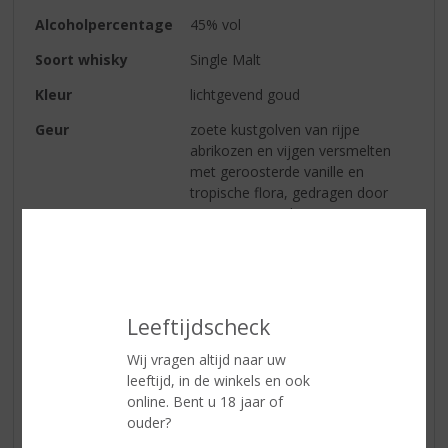
Alcoholpercentage
45% vol
Soort whisky
Single Malt
Kleur
lichtgevend goud
Geur
zoete kustgolven van rijpe
abrikozen en vijgen versmelten
met geroosterde vanille en
tropische flora, gedragen door
een warme zeebries
Smaak
gekonfijte pistache, dadel en
zoete vijg rollen in golven van
morellen kers en slagroom,
doordrenkt met frisse kustlucht
Leeftijdscheck
Wij vragen altijd naar uw
Reviews
leeftijd, in de winkels en ook
online. Bent u 18 jaar of
ouder?
Schrijf een review