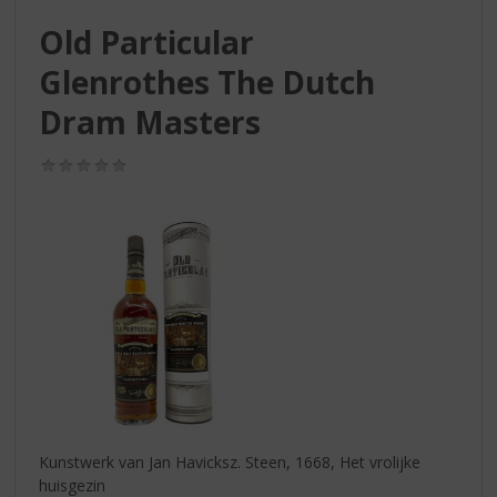
S
p
Old Particular
r
Glenrothes The Dutch
i
n
Dram Masters
g
n
(0,0
a
/
a
5)
r
d
e
n
a
v
i
g
a
t
i
Kunstwerk van Jan Havicksz. Steen, 1668, Het vrolijke
e
huisgezin