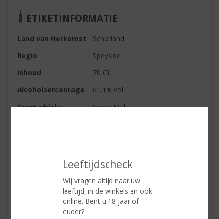
ETIKETINFORMATIE
Land van Herkomst
Schotland
Regio
Speyside
Inhoud
70 CL
Alcoholpercentage
61.1% vol
Soort whisky
Single Malt
Smaaktype Whisky
Vol & Rijk
Smaak
Gekruid eiken, gesuikerde
frambozen, rijke mokka, sappige
gerst en kersen.
Leeftijdscheck
Wij vragen altijd naar uw
leeftijd, in de winkels en ook
Reviews
online. Bent u 18 jaar of
ouder?