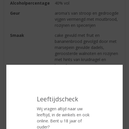
Alcoholpercentage
40% vol
Geur
aroma's van stroop en gedroogde
vijgen vermengd met moutbrood,
rozijnen en specerijen
Smaak
cake gevuld met fruit en
bananenbrood gevolgd door met
marsepein gevulde dadels,
geroosterde walnoten en rozijnen
met hints van kruidnagel en
kaneel
Afdronk
warme smaken van zoete
broodjes, cacaopoeder en met
siroop overgoten cake die
vervagen tot een verwarmende
Leeftijdscheck
eik en tabak wat blijft hangen
Wij vragen altijd naar uw
leeftijd, in de winkels en ook
Reviews
online. Bent u 18 jaar of
ouder?