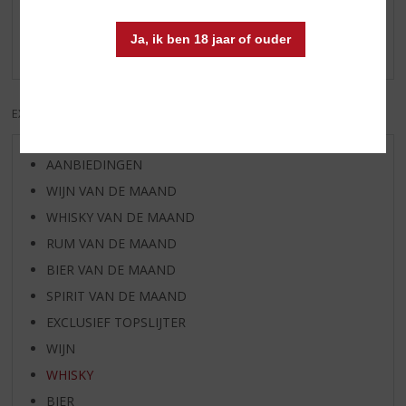
Schrijf een review
Ja, ik ben 18 jaar of ouder
Er zijn nog geen reviews geplaatst voor dit product
EXCL. BTW
INCL. BTW
AANBIEDINGEN
WIJN VAN DE MAAND
WHISKY VAN DE MAAND
RUM VAN DE MAAND
BIER VAN DE MAAND
SPIRIT VAN DE MAAND
EXCLUSIEF TOPSLIJTER
WIJN
WHISKY
BIER