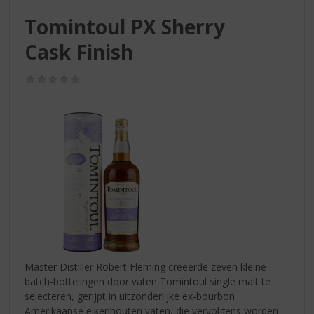
S
p
Tomintoul PX Sherry
r
Cask Finish
i
n
g
(0,0
/
n
5)
a
a
r
d
e
n
a
v
i
g
a
Master Distiller Robert Fleming creëerde zeven kleine
t
batch-bottelingen door vaten Tomintoul single malt te
i
selecteren, gerijpt in uitzonderlijke ex-bourbon
e
Amerikaanse eikenhouten vaten, die vervolgens worden