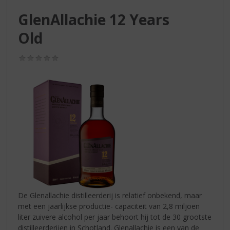
S
p
GlenAllachie 12 Years
r
Old
i
n
g
(0,0
/
n
5)
a
a
r
d
e
n
a
v
i
g
a
De Glenallachie distilleerderij is relatief onbekend, maar
t
met een jaarlijkse productie- capaciteit van 2,8 miljoen
i
liter zuivere alcohol per jaar behoort hij tot de 30 grootste
e
distilleerderijen in Schotland. Glenallachie is een van de