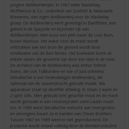
jongere distilleerderijen. In 1967 wilde Mackinlay,
McPherson & Co., onderdeel van Scottish & Newcastle
Breweries, een eigen distilleerderij voor de Mackinlay
groep. De distilleerderij werd gevestigd in Banffshire, een
gebied in de Speyside en bijzonder rijk aan
distilleerderijen. Men koos een plek naast de Lour Burn,
boven Aberlour. Het water voor de mash wordt
onttrokken aan een bron die gevoed wordt door
smeltwater van de Ben Rinnes. Het koelwater komt uit
enkele vijvers die gevormd zijn door een dam in de rivier.
De architect van de distilleerderij was Arthur Delmé-
Evans, die ook Tullibardine en Isle of Jura ontwierp.
Glenallachie is een hedendaagse distilleerderij, die
optimaal van de zwaartekracht gebruikt maakt. Alle
apparatuur staat op dezelfde afdeling. Er staan 2 wash en
2 spirit stills. Men gebruikt licht geturfde mout en de mash
wordt gemaakt in een roestvrijstalen semi-Lauter mash
tun. In 1985 werd Glenallachie verkocht aan Invergordon
en vervolgens kwam ze in handen van Chivas Brothers.
Tussen 1987 en 1989 werd er niet geproduceerd. De
productie wordt vrijwel volledig door de blended-industrie