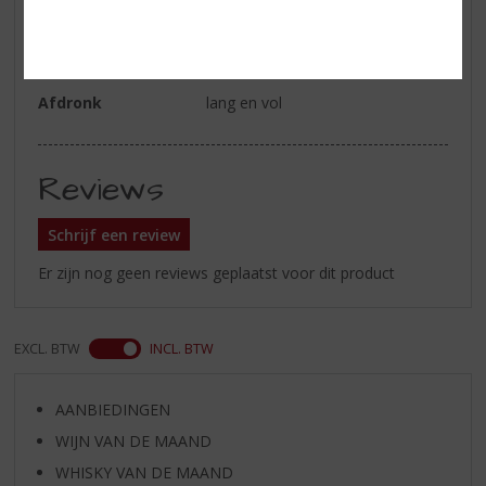
met tonen van butterscotch,
rozijnen en een delicate hint van
mokka
Afdronk
lang en vol
Reviews
Schrijf een review
Er zijn nog geen reviews geplaatst voor dit product
EXCL. BTW
INCL. BTW
AANBIEDINGEN
WIJN VAN DE MAAND
WHISKY VAN DE MAAND