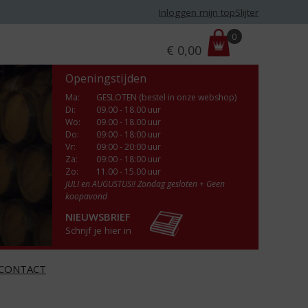
Inloggen mijn topSlijter
P
0
€
0,00
r
i
Openingstijden
j
s
Ma
:
GESLOTEN (bestel in onze webshop)
Di
:
09.00 - 18.00 uur
:
Wo
:
09.00 - 18.00 uur
Do
:
09:00 - 18:00 uur
Vr
:
09:00 - 20:00 uur
Za
:
09:00 - 18:00 uur
Zo:
11.00 - 15.00 uur
JULI en AUGUSTUS!! Zondag gesloten + Geen
koopavond
NIEUWSBRIEF
Schrijf je hier in
CONTACT