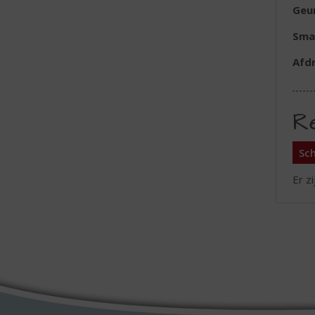
Geu
Sma
Afd
R
Sch
Er z