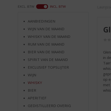
d
S
ASS
EXCL. BTW
INCL. BTW
Laurijs
p
r
AANBIEDINGEN
i
Gl
n
WIJN VAN DE MAAND
g
WHISKY VAN DE MAAND
n
RUM VAN DE MAAND
a
a
BIER VAN DE MAAND
Glen
r
in d
SPIRIT VAN DE MAAND
d
Tain
e
EXCLUSIEF TOPSLIJTER
whis
n
gepr
WIJN
a
op e
v
WHISKY
met 
i
whis
BIER
g
APERITIEF
a
t
GEDISTILLEERD OVERIG
i