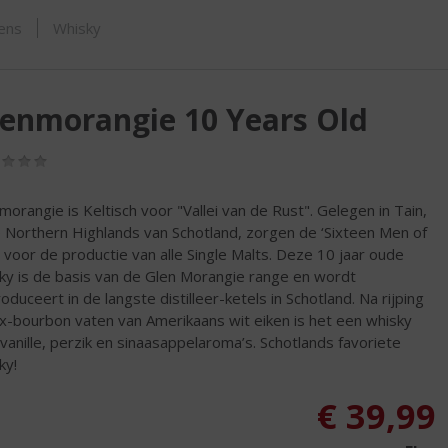
ORTIMENT
sens
Whisky
enmorangie 10 Years Old
(0,0
/
5)
morangie is Keltisch voor "Vallei van de Rust". Gelegen in Tain,
e Northern Highlands van Schotland, zorgen de ‘Sixteen Men of
’ voor de productie van alle Single Malts. Deze 10 jaar oude
ky is de basis van de Glen Morangie range en wordt
oduceert in de langste distilleer-ketels in Schotland. Na rijping
x-bourbon vaten van Amerikaans wit eiken is het een whisky
vanille, perzik en sinaasappelaroma’s. Schotlands favoriete
ky!
€
39,99