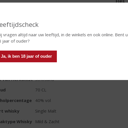
Fles
eeftijdscheck
j vragen altijd naar uw leeftijd, in de winkels en ook online. Bent u
In winkelmand
8 jaar of ouder?
Ja, ik ben 18 jaar of ouder
TIKETINFORMATIE
d van Herkomst
Schotland
oud
70 CL
oholpercentage
40% vol
rt whisky
Single Malt
aktype Whisky
Mild & Zacht