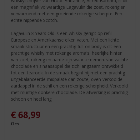
whiskyschrijver van Groot-Brittannië, Alfred Barnard, is dit
een magnifiek volwaardige Lagavulin die zoet, rokerig en
verwarmend met een groeiende rokerige scherpte. Een
echte nippende Scotch.
Lagavulin 8 Years Old is een whisky gerijpt op refill
Europese en Amerikaanse eiken vaten. Met een lichte
smaak structuur en een prachtig full-on body is dit een
prachtige whisky met rokerige aroma's, heerlijke hinten
van zoet, rokerig en aarde zijn waar te nemen. van zachte
chocolade en sinaasappel die zich langzaam ontwikkeld
tot een tearook. In de smaak begint hij met een prachtig
uitgebalanceerde midpalate dan zoute, oven-verkoolde
aardappel in de schil en een rokerige scherpheid. Verkoold
met muntige donkere chocolade. De afwerking is prachtig
schoon en heel lang
€
68,99
Fles