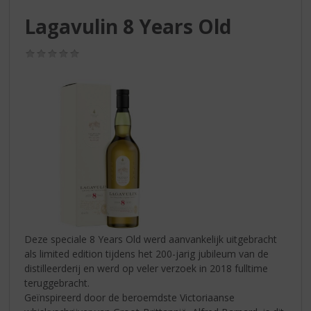
S
p
Lagavulin 8 Years Old
r
i
(0,0
n
/
g
5)
n
a
a
r
d
e
n
a
v
i
g
Deze speciale 8 Years Old werd aanvankelijk uitgebracht
a
als limited edition tijdens het 200-jarig jubileum van de
t
distilleerderij en werd op veler verzoek in 2018 fulltime
i
teruggebracht.
e
Geïnspireerd door de beroemdste Victoriaanse