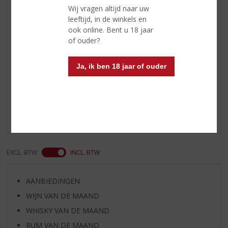
droog aroma van zeelucht met
Wij vragen altijd naar uw
subtiele granen
leeftijd, in de winkels en
ook online. Bent u 18 jaar
Smaak
zoetig, gember en walnoten
of ouder?
Ja, ik ben 18 jaar of ouder
Reviews
Schrijf een review
Er zijn nog geen reviews geplaatst voor dit product
EXCL. BTW
INCL. BTW
AANBIEDINGEN
WIJN VAN DE MAAND
WHISKY VAN DE MAAND
RUM VAN DE MAAND