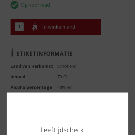
In winkelmand
ETIKETINFORMATIE
Land van Herkomst
Schotland
Inhoud
70 CL
Alcoholpercentage
48% vol
Kleur
Goudgeel
Geur
een direct zachte neus met frisse
tonen gecombineerd met lichte
vleugjes melkchocolade en
citroen, gevolgd door een
Leeftijdscheck
heerlijke geur van thee en een