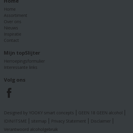
Home
Home
Assortiment
Over ons
Nieuws
Inspiratie
Contact
Mijn topSlijter
Herroepingsformulier
Interessante links
Volg ons
F
a
Designed by YOOKY smart concepts
GEEN 18 GEEN alcohol
c
IDIN/ITSME
sitemap
Privacy Statement
Disclaimer
Verantwoord alcoholgebruik