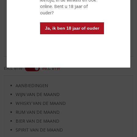
online. Bent u 18 jaar of
ouder?
Reviews
Ja, ik ben 18 jaar of ouder
Schrijf een review
Er zijn nog geen reviews geplaatst voor dit product
EXCL. BTW
INCL. BTW
AANBIEDINGEN
WIJN VAN DE MAAND
WHISKY VAN DE MAAND
RUM VAN DE MAAND
BIER VAN DE MAAND
SPIRIT VAN DE MAAND