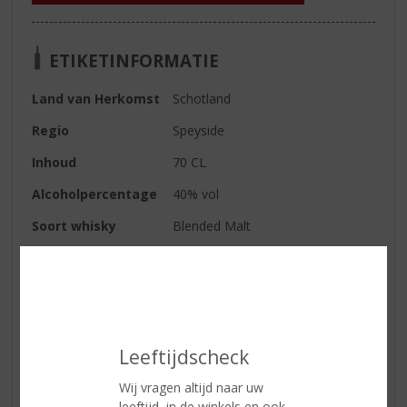
ETIKETINFORMATIE
Land van Herkomst
Schotland
Regio
Speyside
Inhoud
70 CL
Alcoholpercentage
40% vol
Soort whisky
Blended Malt
Smaaktype Whisky
Mild & Zacht
Kleur
goud
Geur
rijp fruit
Smaak
rijke smaak met tonen van toffee,
Leeftijdscheck
appel, bessen, citrus en kruiden
Wij vragen altijd naar uw
Afdronk
subtiel met een pittige afdronk.
leeftijd, in de winkels en ook