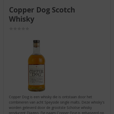
S
p
Copper Dog Scotch
r
Whisky
i
n
g
(0,0
/
n
5)
a
a
r
d
e
n
a
v
i
g
a
Copper Dog is een whisky die is ontstaan door het
t
combineren van acht Speyside single malts. Deze whisky's
i
worden geleverd door de grootste Schotse whisky
e
producent Diageo. De naam Copper Dog is gebaseerd op