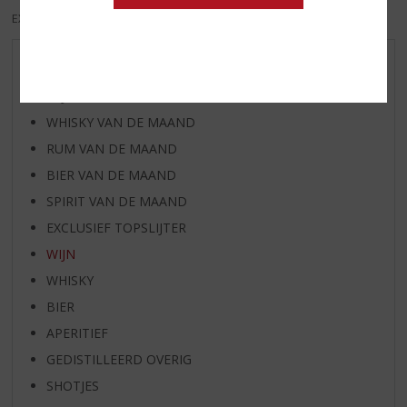
EXCL. BTW
INCL. BTW
AANBIEDINGEN
WIJN VAN DE MAAND
WHISKY VAN DE MAAND
RUM VAN DE MAAND
BIER VAN DE MAAND
SPIRIT VAN DE MAAND
EXCLUSIEF TOPSLIJTER
WIJN
WHISKY
BIER
APERITIEF
GEDISTILLEERD OVERIG
SHOTJES