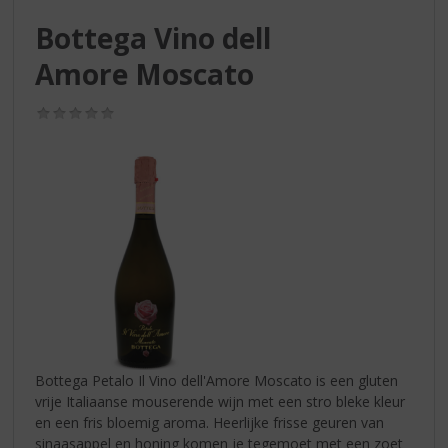
S
p
Bottega Vino dell
r
Amore Moscato
i
n
g
(0,0
/
n
5)
a
a
r
d
e
n
a
v
i
g
a
Bottega Petalo Il Vino dell'Amore Moscato is een gluten
t
vrije Italiaanse mouserende wijn met een stro bleke kleur
i
en een fris bloemig aroma. Heerlijke frisse geuren van
e
sinaasappel en honing komen je tegemoet met een zoet