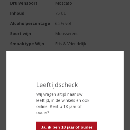
Druivensoort
Moscato
Inhoud
75 CL
Alcoholpercentage
6.5% vol
Soort wijn
Mousserend
Smaaktype Wijn
Fris & Vriendelijk
Wijn-spijs
Lekker als aperitief, bij zoete
desserts en bij fruitsalades.
Serveertip
8 - 10 graden
Leeftijdscheck
Reviews
Wij vragen altijd naar uw
leeftijd, in de winkels en ook
Schrijf een review
online. Bent u 18 jaar of
ouder?
Er zijn nog geen reviews geplaatst voor dit product
Ja, ik ben 18 jaar of ouder