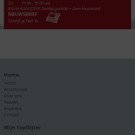
Zo:
11.00 - 15.00 uur
JULI en AUGUSTUS!! Zondag gesloten + Geen koopavond
NIEUWSBRIEF
Schrijf je hier in
Home
Home
Assortiment
Over ons
Nieuws
Inspiratie
Contact
Mijn topSlijter