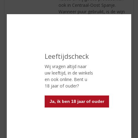
ook in Centraal-Oost Spanje.
Wanneer puur gebruikt, is de wijn
vaak van hoge kwaliteit, zeer
geurig, rijk, bloemig, exotisch,
fruitig... Vooral veel wijn!
Smaak
Ragfijn, Fris, Exotisch
Rueda, zinderend fris en
splinterend sappig, 100% Verdejo
Leeftijdscheck
Afdronk
Een helder groenachtig gele kleur.
Wij vragen altijd naar
Een elegante neus, expressief
uw leeftijd, in de winkels
met exotisch fruit, citrus,
en ook online. Bent u
grapefruit, groen gras. Minerale
18 jaar of ouder?
aroma's met hints van anijs en
een licht bittere smaak
Ja, ik ben 18 jaar of ouder
kenmerkend voor het edele ras
Verdejo.
Wijn-spijs
bij voorkeur bij schelpdieren,
visgerechten, rijst, pasta en
salades.