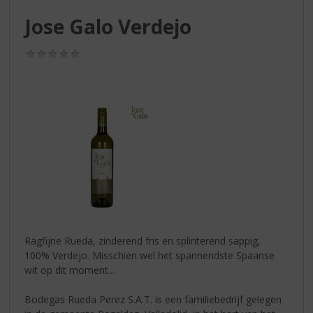
S
p
Jose Galo Verdejo
r
i
(0,0
n
/
g
5)
n
a
a
r
d
e
n
a
v
i
g
Ragfijne Rueda, zinderend fris en splinterend sappig,
a
100% Verdejo. Misschien wel het spannendste Spaanse
t
wit op dit moment...
i
e
Bodegas Rueda Perez S.A.T. is een familiebedrijf gelegen