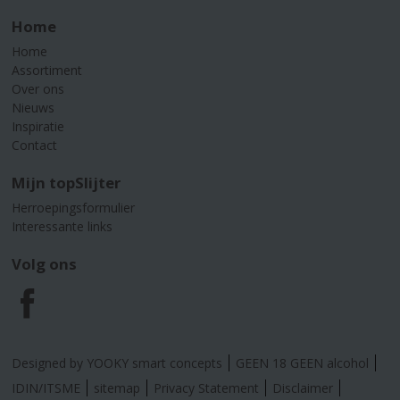
Home
Home
Assortiment
Over ons
Nieuws
Inspiratie
Contact
Mijn topSlijter
Herroepingsformulier
Interessante links
Volg ons
F
a
Designed by YOOKY smart concepts
GEEN 18 GEEN alcohol
c
IDIN/ITSME
sitemap
Privacy Statement
Disclaimer