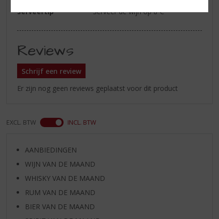
Serveertip
Serveer de wijn op 8ºC
Reviews
Schrijf een review
Er zijn nog geen reviews geplaatst voor dit product
EXCL. BTW
INCL. BTW
AANBIEDINGEN
WIJN VAN DE MAAND
WHISKY VAN DE MAAND
RUM VAN DE MAAND
BIER VAN DE MAAND