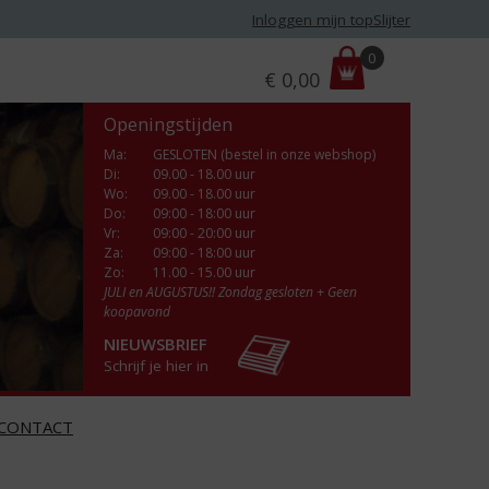
Inloggen mijn topSlijter
P
0
€
0,00
r
i
Openingstijden
j
s
Ma
:
GESLOTEN (bestel in onze webshop)
Di
:
09.00 - 18.00 uur
:
Wo
:
09.00 - 18.00 uur
Do
:
09:00 - 18:00 uur
Vr
:
09:00 - 20:00 uur
Za
:
09:00 - 18:00 uur
Zo:
11.00 - 15.00 uur
JULI en AUGUSTUS!! Zondag gesloten + Geen
koopavond
NIEUWSBRIEF
Schrijf je hier in
CONTACT