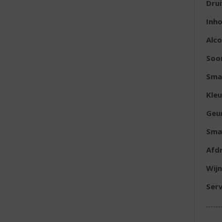
Dru
Inh
Alc
Soor
Sma
Kleu
Geu
Sma
Afd
Wijn
Serv