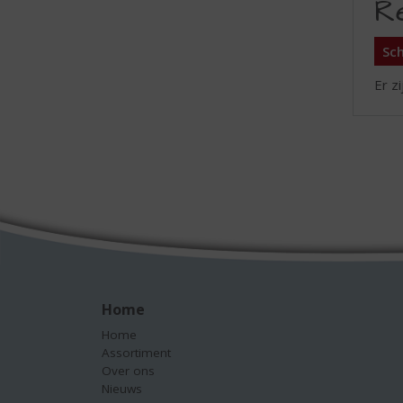
R
Sch
Er z
Home
Home
Assortiment
Over ons
Nieuws