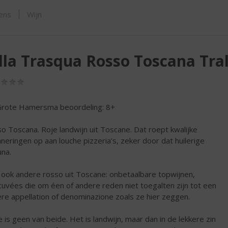
ORTIMENT
sens
Wijn
lla Trasqua Rosso Toscana Tra
(0,0
/
5)
rote Hamersma beoordeling: 8+
o Toscana. Roje landwijn uit Toscane. Dat roept kwalijke
nneringen op aan louche pizzeria’s, zeker door dat huilerige
una.
s ook andere rosso uit Toscane: onbetaalbare topwijnen,
cuvées die om éen of andere reden niet toegalten zijn tot een
re appellation of denominazione zoals ze hier zeggen.
 is geen van beide. Het is landwijn, maar dan in de lekkere zin