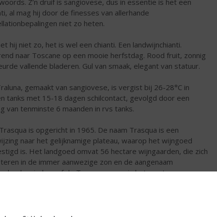
woords. Z’n druif is sangiovese, dus in essentie is het een
nti, al mag hij door de finesses van allerhande
llationbepalingen niet zo heten.
et hij niet zo, het is wel een chianti. Een landwijnchianti.
end naar Toscane op een mooie herfstdag. Rood fruit, zonnig
eurde vallende bladeren. Gul van smaak, elegant van statuur.
raluna, gemaakt van sangiovese, is vergist bij 26-28°C in
en tanks met 15-18 dagen schilcontact, gevolgd door een
ing van tenminste 6 maanden in rvs tanks.
a Trasqua is opgericht in 1965. De naam Trasqua is een
ijzing naar het gelijknamige plateau, waarop het wijngoed
stigd is. Het landgoed omvat 56 hectare wijngaarden, die zich
teren in de immer aanwezige zon en de aangenaam
oelende wind vanaf de Tyrreense zee in het westen.
ruiven worden verbouwd onder het toeziend oog van de
rnationaal geroemde wijnmaker Franco Bernabei en zijn team.