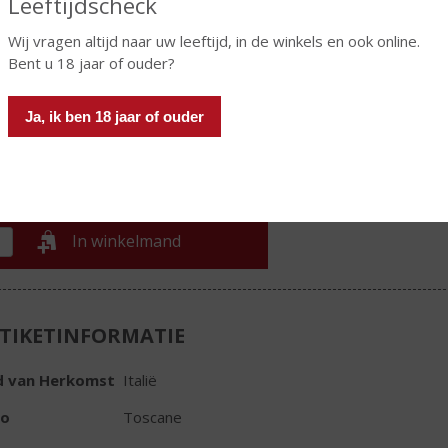
Leeftijdscheck
rote Hamersma beoordeling: 8+
Wij vragen altijd naar uw leeftijd, in de winkels en ook online.
€
10,49
Bent u 18 jaar of ouder?
Fles
Ja, ik ben 18 jaar of ouder
In winkelmand
TIKETINFORMATIE
d van Herkomst
Italië
io
Toscane