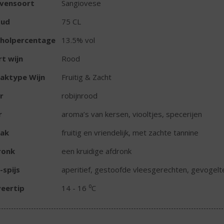
ivensoort
Sangiovese
oud
75 CL
oholpercentage
13.5% vol
t wijn
Rood
aktype Wijn
Fruitig & Zacht
r
robijnrood
r
aroma’s van kersen, viooltjes, specerijen
ak
fruitig en vriendelijk, met zachte tannine
ronk
een kruidige afdronk
-spijs
aperitief, gestoofde vleesgerechten, gevogel
eertip
14 - 16 ⁰C