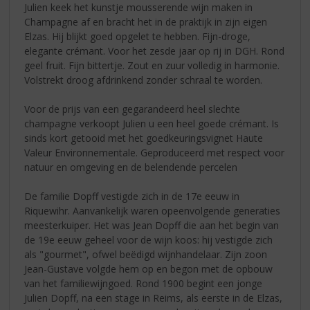
Julien keek het kunstje mousserende wijn maken in
Champagne af en bracht het in de praktijk in zijn eigen
Elzas. Hij blijkt goed opgelet te hebben. Fijn-droge,
elegante crémant. Voor het zesde jaar op rij in DGH. Rond
geel fruit. Fijn bittertje. Zout en zuur volledig in harmonie.
Volstrekt droog afdrinkend zonder schraal te worden.
Voor de prijs van een gegarandeerd heel slechte
champagne verkoopt Julien u een heel goede crémant. Is
sinds kort getooid met het goedkeuringsvignet Haute
Valeur Environnementale. Geproduceerd met respect voor
natuur en omgeving en de belendende percelen
De familie Dopff vestigde zich in de 17e eeuw in
Riquewihr. Aanvankelijk waren opeenvolgende generaties
meesterkuiper. Het was Jean Dopff die aan het begin van
de 19e eeuw geheel voor de wijn koos: hij vestigde zich
als "gourmet", ofwel beëdigd wijnhandelaar. Zijn zoon
Jean-Gustave volgde hem op en begon met de opbouw
van het familiewijngoed. Rond 1900 begint een jonge
Julien Dopff, na een stage in Reims, als eerste in de Elzas,