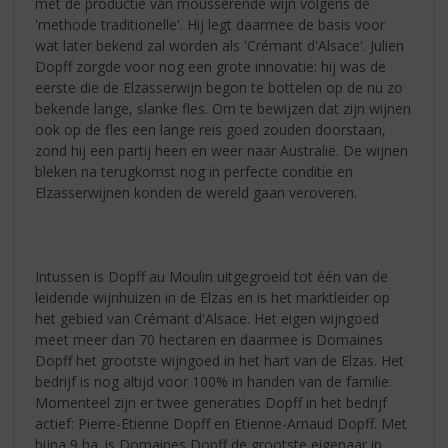
met de productie van mousserende wijn volgens de
'methode traditionelle'. Hij legt daarmee de basis voor
wat later bekend zal worden als 'Crémant d'Alsace'. Julien
Dopff zorgde voor nog een grote innovatie: hij was de
eerste die de Elzasserwijn begon te bottelen op de nu zo
bekende lange, slanke fles. Om te bewijzen dat zijn wijnen
ook op de fles een lange reis goed zouden doorstaan,
zond hij een partij heen en weer naar Australië. De wijnen
bleken na terugkomst nog in perfecte conditie en
Elzasserwijnen konden de wereld gaan veroveren.
Intussen is Dopff au Moulin uitgegroeid tot één van de
leidende wijnhuizen in de Elzas en is het marktleider op
het gebied van Crémant d'Alsace. Het eigen wijngoed
meet meer dan 70 hectaren en daarmee is Domaines
Dopff het grootste wijngoed in het hart van de Elzas. Het
bedrijf is nog altijd voor 100% in handen van de familie.
Momenteel zijn er twee generaties Dopff in het bedrijf
actief: Pierre-Etienne Dopff en Etienne-Arnaud Dopff. Met
bijna 9 ha. is Domaines Dopff de grootste eigenaar in