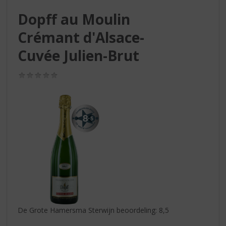
S
p
Dopff au Moulin
r
Crémant d'Alsace-
i
n
Cuvée Julien-Brut
g
n
(0,0
a
/
a
5)
r
d
e
n
a
v
i
g
a
t
i
De Grote Hamersma Sterwijn beoordeling: 8,5
e