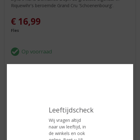
Riquewihr's beroemde Grand Cru 'Schoenenbourg'.
€
16,99
Fles
In winkelmand
ETIKETINFORMATIE
Leeftijdscheck
Land van Herkomst
Frankrijk
Wij vragen altijd
Druivensoort
Pinot blanc, Pinot auxerrois
naar uw leeftijd, in
de winkels en ook
Inhoud
75 CL
online. Bent u 18