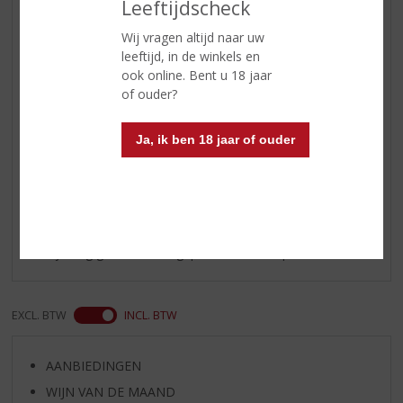
Leeftijdscheck
Kleur
rood
Wij vragen altijd naar uw
Smaak
kruidig
leeftijd, in de winkels en
ook online. Bent u 18 jaar
Wijn-spijs
barbecue en gegrild vlees
of ouder?
Serveertip
12 °C
Ja, ik ben 18 jaar of ouder
Reviews
Schrijf een review
Er zijn nog geen reviews geplaatst voor dit product
EXCL. BTW
INCL. BTW
AANBIEDINGEN
WIJN VAN DE MAAND