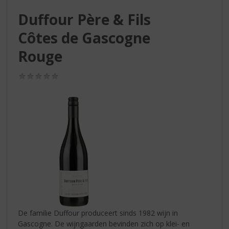
S
p
Duffour Père & Fils
r
Côtes de Gascogne
i
n
Rouge
g
n
(0,0
a
/
a
5)
r
d
e
n
a
v
i
g
a
t
i
De familie Duffour produceert sinds 1982 wijn in
e
Gascogne. De wijngaarden bevinden zich op klei- en