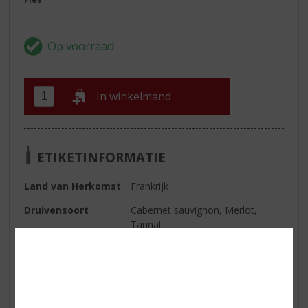
In winkelmand
ETIKETINFORMATIE
Land van Herkomst
Frankrijk
Druivensoort
Cabernet sauvignon, Merlot,
Tannat
Inhoud
75 CL
Alcoholpercentage
12.5% vol
Soort wijn
Rood