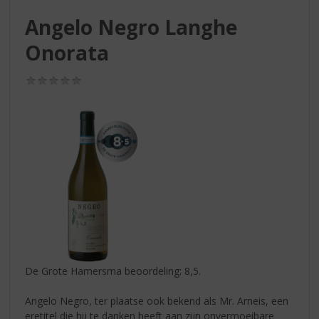
S
p
Angelo Negro Langhe
r
Onorata
i
n
g
(0,0
/
n
5)
a
a
r
d
e
n
a
v
i
g
a
De Grote Hamersma beoordeling: 8,5.
t
i
Angelo Negro, ter plaatse ook bekend als Mr. Arneis, een
e
eretitel die hij te danken heeft aan zijn onvermoeibare