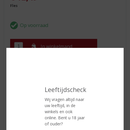
Fles
In winkelmand
ETIKETINFORMATIE
Land van Herkomst
Italië
Leeftijdscheck
Druivensoort
Vermentino
Wij vragen altijd naar
Inhoud
75 CL
uw leeftijd, in de
winkels en ook
Alcoholpercentage
12.5% vol
online. Bent u 18 jaar
of ouder?
Soort wijn
Wit