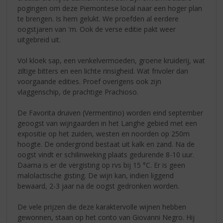
pogingen om deze Piemontese local naar een hoger plan
te brengen. Is hem gelukt. We proefden al eerdere
oogstjaren van 'm. Ook de verse editie pakt weer
uitgebreid uit.
Vol kloek sap, een venkelvermoeden, groene kruiderij, wat
ziltige bitters en een lichte rinsigheid. Wat frivoler dan
voorgaande edities. Proef overigens ook zijn
vlaggenschip, de prachtige Prachioso.
De Favorita druiven (Vermentino) worden eind september
geoogst van wijngaarden in het Langhe gebied met een
expositie op het zuiden, westen en noorden op 250m
hoogte. De ondergrond bestaat uit kalk en zand. Na de
oogst vindt er schilinweking plaats gedurende 8-10 uur.
Daarna is er de vergisting op rvs bij 15 °C. Er is geen
malolactische gisting. De wijn kan, indien liggend
bewaard, 2-3 jaar na de oogst gedronken worden.
De vele prijzen die deze karaktervolle wijnen hebben
gewonnen, staan op het conto van Giovanni Negro. Hij