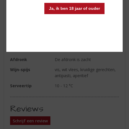
Kleur
de kleur is strogeel met een
Ja, ik ben 18 jaar of ouder
groene reflectie
Geur
frisse en intense aroma's van
bloemen en appels komen bij het
walsen in uw neus
Smaak
de smaak geeft citrustonen en is
fris
Afdronk
De afdronk is zacht
Wijn-spijs
vis, wit vlees, kruidige gerechten,
antipasti, aperitief
Serveertip
10 - 12 °C
Reviews
Schrijf een review