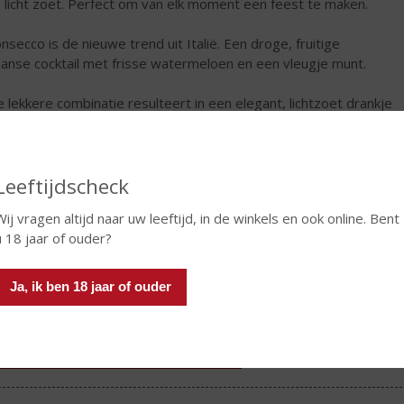
s licht zoet. Perfect om van elk moment een feest te maken.
nsecco is de nieuwe trend uit Italië. Een droge, fruitige
iaanse cocktail met frisse watermeloen en een vleugje munt.
 lekkere combinatie resulteert in een elegant, lichtzoet drankje
 heerlijk is als aperitief maar ook lekker bij de lunch of diner.
rijgbaar in een aantrekkelijke zacht rode fles.
€
10,99
Leeftijdscheck
Wij vragen altijd naar uw leeftijd, in de winkels en ook online. Bent
Fles
u 18 jaar of ouder?
Ja, ik ben 18 jaar of ouder
In winkelmand