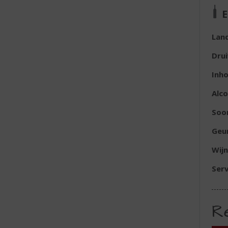
E
Lan
Dru
Inh
Alc
Soor
Geu
Wijn
Serv
R