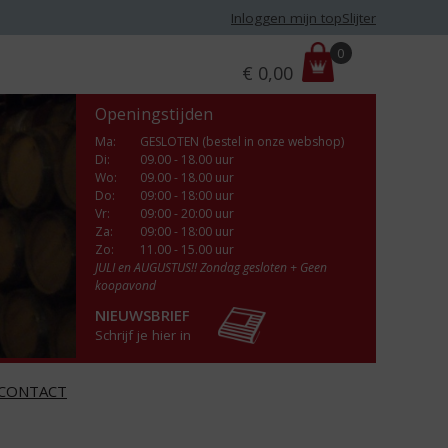
Inloggen mijn topSlijter
P
0
€
0,00
r
i
Openingstijden
j
s
Ma
:
GESLOTEN (bestel in onze webshop)
Di
:
09.00 - 18.00 uur
:
Wo
:
09.00 - 18.00 uur
Do
:
09:00 - 18:00 uur
Vr
:
09:00 - 20:00 uur
Za
:
09:00 - 18:00 uur
Zo:
11.00 - 15.00 uur
JULI en AUGUSTUS!! Zondag gesloten + Geen
koopavond
NIEUWSBRIEF
Schrijf je hier in
CONTACT