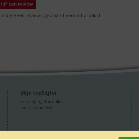
rijf een review
ijn nog geen reviews geplaatst voor dit product
Mijn topSlijter
Herroepingsformulier
Interessante links