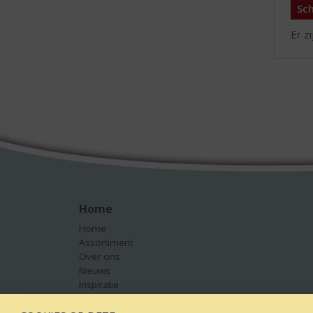
Sch
Er z
Home
Home
Assortiment
Over ons
Nieuws
Inspiratie
Contact