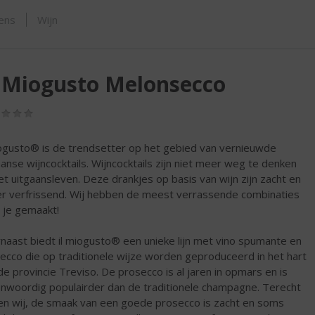
ORTIMENT
sens
Wijn
 Miogusto Melonsecco
(0,0
/
5)
iogusto® is de trendsetter op het gebied van vernieuwde
iaanse wijncocktails. Wijncocktails zijn niet meer weg te denken
het uitgaansleven. Deze drankjes op basis van wijn zijn zacht en
er verfrissend. Wij hebben de meest verrassende combinaties
 je gemaakt!
naast biedt il miogusto® een unieke lijn met vino spumante en
ecco die op traditionele wijze worden geproduceerd in het hart
de provincie Treviso. De prosecco is al jaren in opmars en is
nwoordig populairder dan de traditionele champagne. Terecht
en wij, de smaak van een goede prosecco is zacht en soms