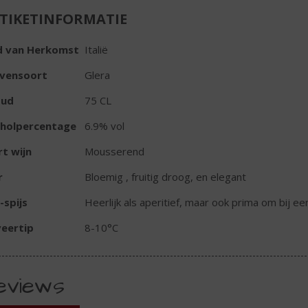
TIKETINFORMATIE
d van Herkomst
Italië
ivensoort
Glera
oud
75 CL
oholpercentage
6.9% vol
t wijn
Mousserend
r
Bloemig , fruitig droog, en elegant
-spijs
Heerlijk als aperitief, maar ook prima om bij ee
eertip
8-10°C
eviews