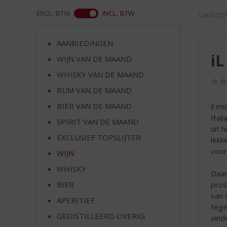
d
S
ASS
EXCL. BTW
INCL. BTW
Laurijs
p
r
AANBIEDINGEN
i
iL
n
WIJN VAN DE MAAND
g
WHISKY VAN DE MAAND
n
RUM VAN DE MAAND
a
a
BIER VAN DE MAAND
il m
r
Ital
SPIRIT VAN DE MAAND
d
uit 
e
EXCLUSIEF TOPSLIJTER
lekk
n
voor
WIJN
a
v
WHISKY
Daar
i
pros
BIER
g
van 
APERITIEF
a
tege
t
GEDISTILLEERD OVERIG
vind
i