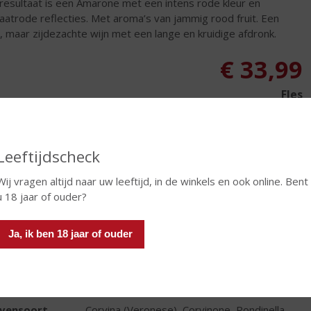
resultaat is een Amarone met een intens rode kleur en
aatrode reflecties. Met aroma’s van jammig rood fruit. Een
e, maar zijdezachte wijn met een lange en kruidige afdronk.
€
33,99
Fles
Leeftijdscheck
Wij vragen altijd naar uw leeftijd, in de winkels en ook online. Bent
In winkelmand
u 18 jaar of ouder?
Ja, ik ben 18 jaar of ouder
TIKETINFORMATIE
d van Herkomst
Italië
ivensoort
Corvina (Veronese), Corvinone, Rondinella