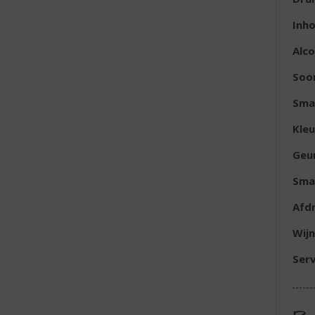
Inh
Alc
Soor
Sma
Kleu
Geu
Sma
Afd
Wijn
Serv