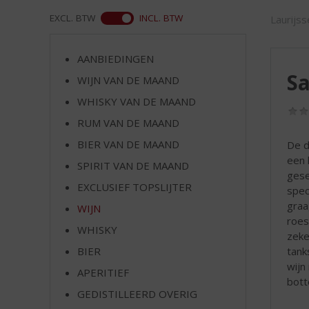
d
S
ASS
EXCL. BTW
INCL. BTW
Laurijs
p
r
AANBIEDINGEN
i
Sa
n
WIJN VAN DE MAAND
g
WHISKY VAN DE MAAND
n
RUM VAN DE MAAND
a
a
BIER VAN DE MAAND
De d
r
een 
SPIRIT VAN DE MAAND
d
gese
e
EXCLUSIEF TOPSLIJTER
spec
n
graa
WIJN
a
roes
v
WHISKY
zeke
i
tank
BIER
g
wijn
APERITIEF
a
bott
t
GEDISTILLEERD OVERIG
i