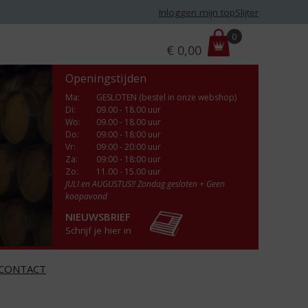
Inloggen mijn topSlijter
P
0
€
0,00
r
i
Openingstijden
j
s
Ma
:
GESLOTEN (bestel in onze webshop)
Di
:
09.00 - 18.00 uur
:
Wo
:
09.00 - 18.00 uur
Do
:
09:00 - 18:00 uur
Vr
:
09:00 - 20:00 uur
Za
:
09:00 - 18:00 uur
Zo:
11.00 - 15.00 uur
JULI en AUGUSTUS!! Zondag gesloten + Geen
koopavond
NIEUWSBRIEF
Schrijf je hier in
CONTACT