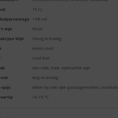
oud
75 CL
oholpercentage
15% vol
t wijn
Rood
aktype Wijn
Stevig & Kruidig
r
intens rood
r
rood fruit
ak
een volle, maar zijdezachte wijn
ronk
lang en kruidig
-spijs
lekker bij vele rijke (pasta)gerechten, stoofsc
eertip
16-18 °C