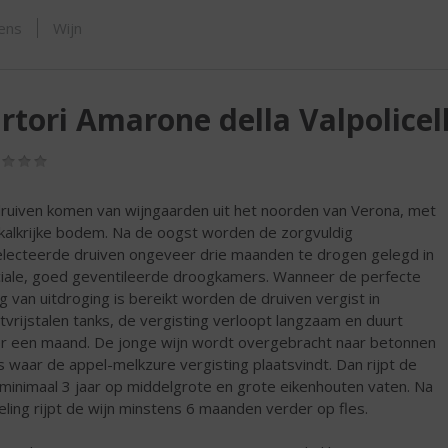
ORTIMENT
sens
Wijn
rtori Amarone della Valpolicel
(0,0
/
5)
ruiven komen van wijngaarden uit het noorden van Verona, met
kalkrijke bodem. Na de oogst worden de zorgvuldig
lecteerde druiven ongeveer drie maanden te drogen gelegd in
iale, goed geventileerde droogkamers. Wanneer de perfecte
g van uitdroging is bereikt worden de druiven vergist in
tvrijstalen tanks, de vergisting verloopt langzaam en duurt
r een maand. De jonge wijn wordt overgebracht naar betonnen
s waar de appel-melkzure vergisting plaatsvindt. Dan rijpt de
 minimaal 3 jaar op middelgrote en grote eikenhouten vaten. Na
eling rijpt de wijn minstens 6 maanden verder op fles.