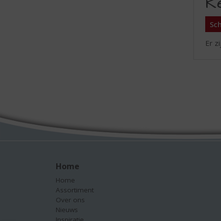
R
Sch
Er z
Home
Home
Assortiment
Over ons
Nieuws
Inspiratie