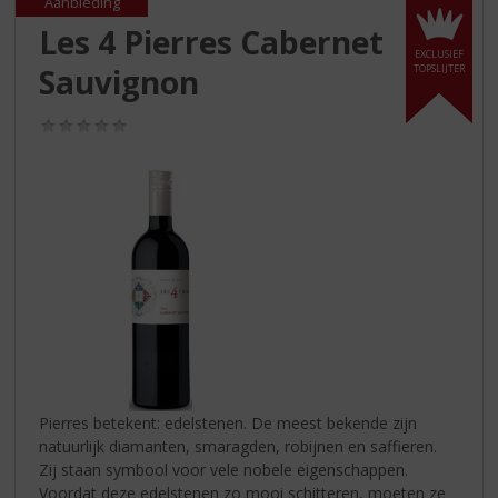
S
Aanbieding
p
Les 4 Pierres Cabernet
r
EXCLUSIEF
Sauvignon
TOPSLIJTER
i
n
g
(0,0
/
n
5)
a
a
r
d
e
n
a
v
i
g
a
Pierres betekent: edelstenen. De meest bekende zijn
t
natuurlijk diamanten, smaragden, robijnen en saffieren.
i
Zij staan symbool voor vele nobele eigenschappen.
e
Voordat deze edelstenen zo mooi schitteren, moeten ze