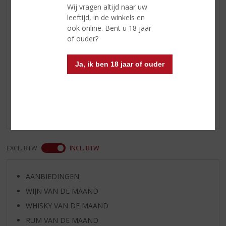
frisse salades, pasta's, gegrild
Wij vragen altijd naar uw
rood vlees
leeftijd, in de winkels en
ook online. Bent u 18 jaar
Serveertip
16 - 18 ⁰C
of ouder?
Ja, ik ben 18 jaar of ouder
Reviews
Schrijf een review
Er zijn nog geen reviews geplaatst voor dit product
EXCL. BTW
INCL. BTW
AANBIEDINGEN
WIJN VAN DE MAAND
WHISKY VAN DE MAAND
RUM VAN DE MAAND