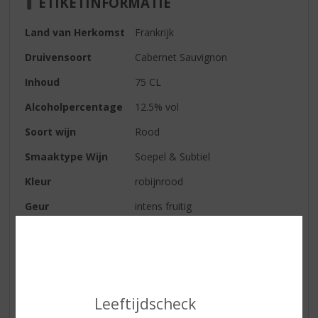
ETIKETINFORMATIE
Land van Herkomst
Frankrijk
Druivensoort
Cabernet Sauvignon
Inhoud
75 CL
Alcoholpercentage
12.5% vol
Soort wijn
Rood
Smaaktype Wijn
Soepel & Subtiel
Kleur
robijnrood
Geur
intens fruitig
Smaak
frambozen en bramen, met een
subtiel vleugje kruiden en
gerookte thee
Afdronk
lang en veel fruit
Leeftijdscheck
Wijn-spijs
traditionele gerechten, kaas,