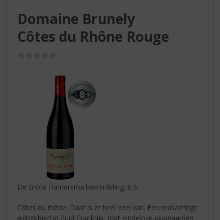
S
p
Domaine Brunely
r
Côtes du Rhône Rouge
i
n
g
(0,0
/
n
5)
a
a
r
d
e
n
a
v
i
g
a
De Grote Hamersma beoordeling: 8,5.
t
i
Côtes du rhône. Daar is er heel veel van. Een reusachtige
e
wijngebied in Zuid-Frankrijk, met eindeloze wijngaarden