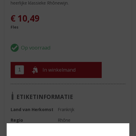
heerlijke klassieke Rhônewijn.
€
10,49
Fles
In winkelmand
ETIKETINFORMATIE
Land van Herkomst
Frankrijk
Regio
Rhône
Druivensoort
Grenache, Syrah, Carignan