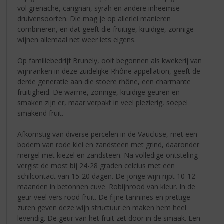
vol grenache, carignan, syrah en andere inheemse
druivensoorten. Die mag je op allerlei manieren
combineren, en dat geeft die fruitige, kruidige, zonnige
wijnen allemaal net weer iets eigens.
Op familiebedrijf Brunely, ooit begonnen als kwekerij van
wijnranken in deze zuidelijke Rhône appellation, geeft de
derde generatie aan die stoere rhône, een charmante
fruitigheid. De warme, zonnige, kruidige geuren en
smaken zijn er, maar verpakt in veel plezierig, soepel
smakend fruit.
Afkomstig van diverse percelen in de Vaucluse, met een
bodem van rode klei en zandsteen met grind, daaronder
mergel met kiezel en zandsteen. Na volledige ontsteling
vergist de most bij 24-28 graden celcius met een
schilcontact van 15-20 dagen. De jonge wijn rijpt 10-12
maanden in betonnen cuve. Robijnrood van kleur. In de
geur veel vers rood fruit. De fijne tannines en prettige
zuren geven deze wijn structuur en maken hem heel
levendig. De geur van het fruit zet door in de smaak. Een