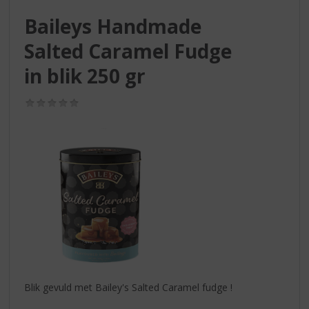
S
p
Baileys Handmade
r
Salted Caramel Fudge
i
n
in blik 250 gr
g
n
(0,0
a
/
a
5)
r
d
e
n
a
v
i
g
a
t
i
Blik gevuld met Bailey's Salted Caramel fudge !
e