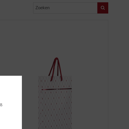
Zoeken
18