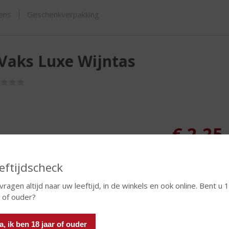
ORTIMENT
sens
Geschenkverpakking
Vaks Luxe Wijntas
(0,0
/
5)
€
2,25
Verpakking
eftijdscheck
 vragen altijd naar uw leeftijd, in de winkels en ook online. Bent u 
r of ouder?
In winkelmand
a, ik ben 18 jaar of ouder