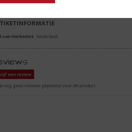
TIKETINFORMATIE
d van Herkomst
Nederland
eviews
rijf een review
ijn nog geen reviews geplaatst voor dit product