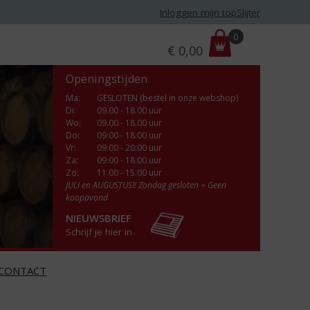
Inloggen mijn topSlijter
P
0
€
0,00
r
i
Openingstijden
j
s
Ma
:
GESLOTEN (bestel in onze webshop)
Di
:
09.00 - 18.00 uur
:
Wo
:
09.00 - 18.00 uur
Do
:
09:00 - 18:00 uur
Vr
:
09:00 - 20:00 uur
Za
:
09:00 - 18:00 uur
Zo:
11.00 - 15.00 uur
JULI en AUGUSTUS!! Zondag gesloten + Geen
koopavond
NIEUWSBRIEF
Schrijf je hier in
CONTACT