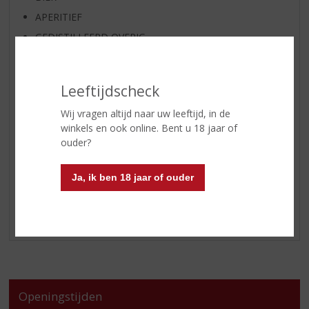
APERITIEF
GEDISTILLEERD OVERIG
SHOTJES
KANT EN KLAAR
Leeftijdscheck
FRISDRANK
Wij vragen altijd naar uw leeftijd, in de
ETENSWAREN
winkels en ook online. Bent u 18 jaar of
GLASWERK
ouder?
GESCHENKVERPAKKING
(RELATIE)GESCHENKEN
Ja, ik ben 18 jaar of ouder
ALCOHOLVRIJE DRANKEN
VEGAN DRANKEN
Openingstijden