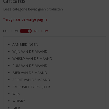
Giftcards
S
p
Deze categorie bevat geen producten.
r
i
Terug naar de vorige pagina
n
g
EXCL. BTW
INCL. BTW
n
a
a
AANBIEDINGEN
r
WIJN VAN DE MAAND
d
e
WHISKY VAN DE MAAND
n
RUM VAN DE MAAND
a
v
BIER VAN DE MAAND
i
SPIRIT VAN DE MAAND
g
EXCLUSIEF TOPSLIJTER
a
t
WIJN
i
WHISKY
e
BIER