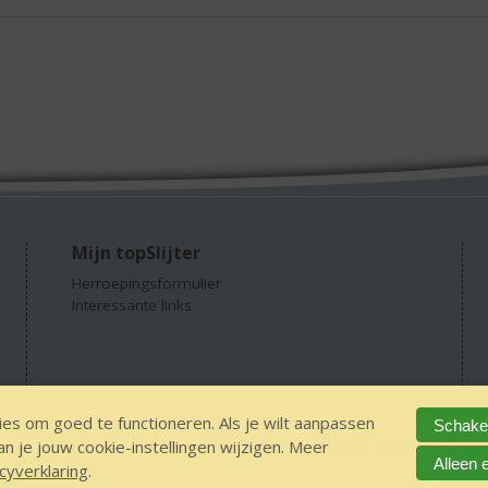
Mijn topSlijter
Herroepingsformulier
Interessante links
es om goed te functioneren. Als je wilt aanpassen
Schakel
 je jouw cookie-instellingen wijzigen. Meer
GEEN 18 GEEN alcohol
IDIN/ITSME
sitemap
Privacy Statement
Dis
Alleen 
cyverklaring
.