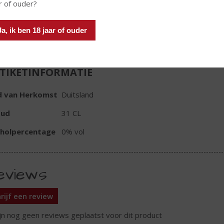
r of ouder?
In winkelmand
Ja, ik ben 18 jaar of ouder
TIKETINFORMATIE
d van Herkomst
Duitsland
oud
31 CL
oholpercentage
0% vol
eviews
rijf een review
ijn nog geen reviews geplaatst voor dit product