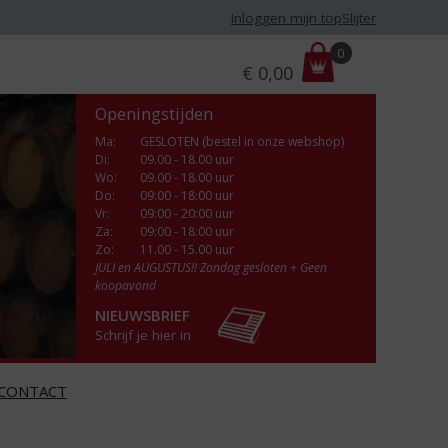
Inloggen mijn topSlijter
P
0
€
0,00
r
i
Openingstijden
j
s
Ma
:
GESLOTEN (bestel in onze webshop)
Di
:
09.00 - 18.00 uur
:
Wo
:
09.00 - 18.00 uur
Do
:
09:00 - 18:00 uur
Vr
:
09:00 - 20:00 uur
Za
:
09:00 - 18:00 uur
Zo:
11.00 - 15.00 uur
JULI en AUGUSTUS!! Zondag gesloten + Geen
koopavond
NIEUWSBRIEF
Schrijf je hier in
CONTACT