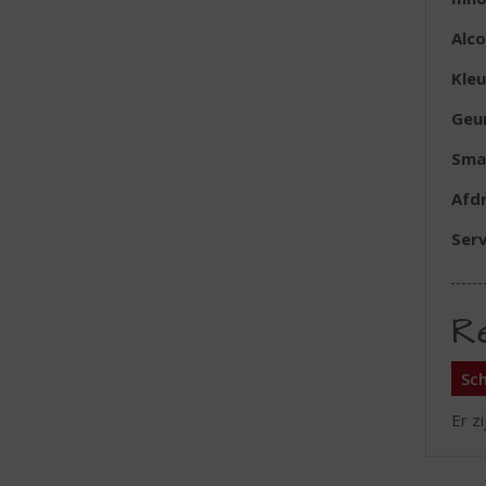
Alc
Kleu
Geu
Sma
Afd
Serv
R
Sch
Er z