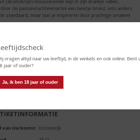
ut (alcoholvrije) mousserende wijn in zijn drankje vallen,
door de passievruchtenmartini een beetje bruist. Iets anders
de standaard, maar laat je inspireren door prachtige smaken!
€
2,19
Fles
Leeftijdscheck
ij vragen altijd naar uw leeftijd, in de winkels en ook online. Bent 
8 jaar of ouder?
Ja, ik ben 18 jaar of ouder
In winkelmand
TIKETINFORMATIE
d van Herkomst
Oostenrijk
oud
25 CL