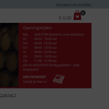
Inloggen mijn topSlijter
P
0
€
0,00
r
i
Openingstijden
j
s
Ma
:
GESLOTEN (bestel in onze webshop)
Di
:
09.00 - 18.00 uur
:
Wo
:
09.00 - 18.00 uur
Do
:
09:00 - 18:00 uur
Vr
:
09:00 - 20:00 uur
Za
:
09:00 - 18:00 uur
Zo:
11.00 - 15.00 uur
JULI en AUGUSTUS!! Zondag gesloten + Geen
koopavond
NIEUWSBRIEF
Schrijf je hier in
CONTACT