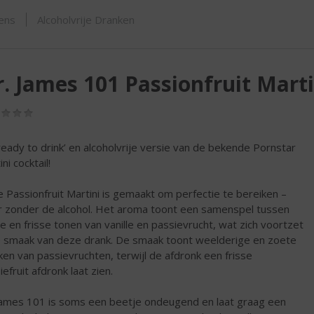
ORTIMENT
sens
Alcoholvrije Dranken
r. James 101 Passionfruit Marti
(0,0
/
5)
ready to drink’ en alcoholvrije versie van de bekende Pornstar
ni cocktail!
 Passionfruit Martini is gemaakt om perfectie te bereiken –
 zonder de alcohol. Het aroma toont een samenspel tussen
e en frisse tonen van vanille en passievrucht, wat zich voortzet
e smaak van deze drank. De smaak toont weelderige en zoete
en van passievruchten, terwijl de afdronk een frisse
efruit afdronk laat zien.
 James 101 is soms een beetje ondeugend en laat graag een