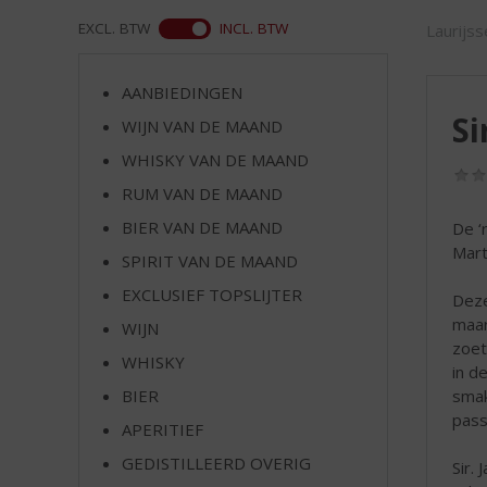
d
S
ASS
EXCL. BTW
INCL. BTW
Laurijs
p
r
AANBIEDINGEN
i
Si
n
WIJN VAN DE MAAND
g
WHISKY VAN DE MAAND
n
RUM VAN DE MAAND
a
a
BIER VAN DE MAAND
De ‘
r
Marti
SPIRIT VAN DE MAAND
d
e
EXCLUSIEF TOPSLIJTER
Deze
n
maar
WIJN
a
zoet
v
WHISKY
in d
i
smak
BIER
g
passi
APERITIEF
a
t
GEDISTILLEERD OVERIG
Sir.
i