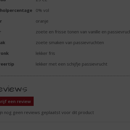
oholpercentage
0% vol
r
oranje
r
zoete en frisse tonen van vanille en passievruc
ak
zoete smaken van passievruchten
ronk
lekker fris
eertip
lekker met een schijfje passievrucht
eviews
rijf een review
ijn nog geen reviews geplaatst voor dit product