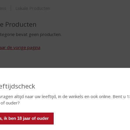
ORTIMENT
sens
Lokale Producten
le Producten
tegorie bevat geen producten.
aar de vorige pagina
eftijdscheck
vragen altijd naar uw leeftijd, in de winkels en ook online. Bent u 
 of ouder?
a, ik ben 18 jaar of ouder