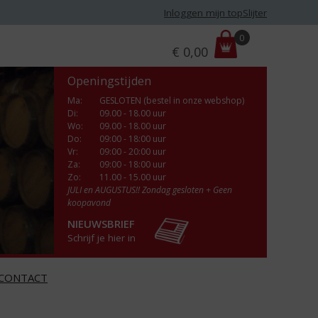
Inloggen mijn topSlijter
P
0
€
0,00
r
i
Openingstijden
j
s
Ma
:
GESLOTEN (bestel in onze webshop)
Di
:
09.00 - 18.00 uur
:
Wo
:
09.00 - 18.00 uur
Do
:
09:00 - 18:00 uur
Vr
:
09:00 - 20:00 uur
Za
:
09:00 - 18:00 uur
Zo:
11.00 - 15.00 uur
JULI en AUGUSTUS!! Zondag gesloten + Geen
koopavond
NIEUWSBRIEF
Schrijf je hier in
CONTACT