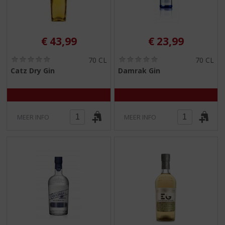
€
43,99
€
23,99
(
(
70 CL
70 CL
0
0
Catz Dry Gin
Damrak Gin
,
,
0
0
/
/
5
5
)
)
MEER INFO
MEER INFO