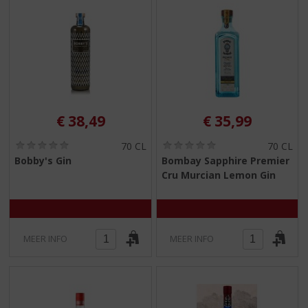
€
38,49
€
35,99
(
(
70 CL
70 CL
0
0
Bobby's Gin
Bombay Sapphire Premier
,
,
Cru Murcian Lemon Gin
0
0
/
/
5
5
)
)
MEER INFO
MEER INFO