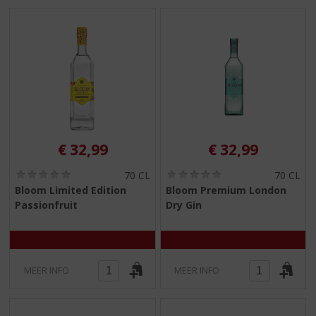
€
32,99
€
32,99
(
(
70 CL
70 CL
0
0
Bloom Limited Edition
Bloom Premium London
,
,
Passionfruit
Dry Gin
0
0
/
/
5
5
)
)
MEER INFO
MEER INFO