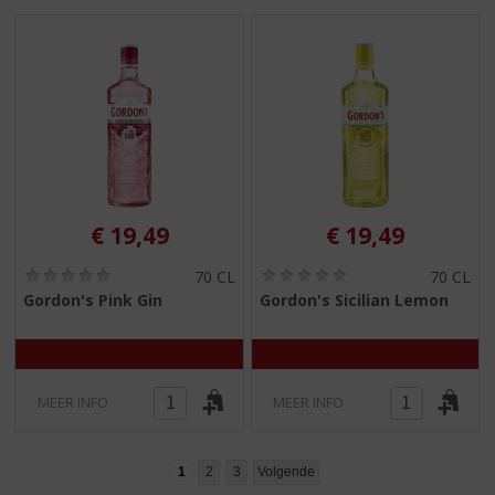
€
19,49
€
19,49
(
(
70 CL
70 CL
0
0
Gordon's Pink Gin
Gordon's Sicilian Lemon
,
,
0
0
/
/
5
5
)
)
MEER INFO
MEER INFO
1
2
3
Volgende