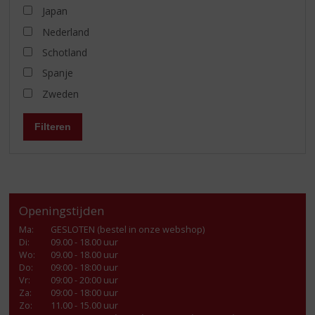
Japan
Nederland
Schotland
Spanje
Zweden
Filteren
Openingstijden
Ma
:
GESLOTEN (bestel in onze webshop)
Di
:
09.00 - 18.00 uur
Wo
:
09.00 - 18.00 uur
Do
:
09:00 - 18:00 uur
Vr
:
09:00 - 20:00 uur
Za
:
09:00 - 18:00 uur
Zo:
11.00 - 15.00 uur