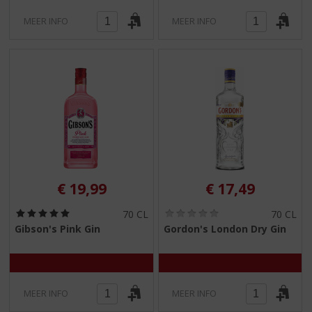
)
)
MEER INFO
MEER INFO
€
19,99
€
17,49
(
(
70 CL
70 CL
5
0
Gibson's Pink Gin
Gordon's London Dry Gin
,
,
0
0
/
/
5
5
)
)
MEER INFO
MEER INFO