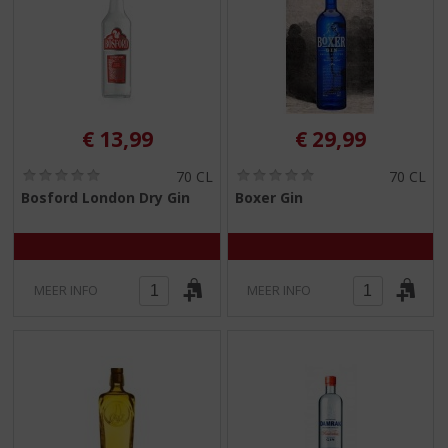
€
13,99
€
29,99
(
(
70 CL
70 CL
0
0
Bosford London Dry Gin
Boxer Gin
,
,
0
0
/
/
5
5
)
)
MEER INFO
MEER INFO