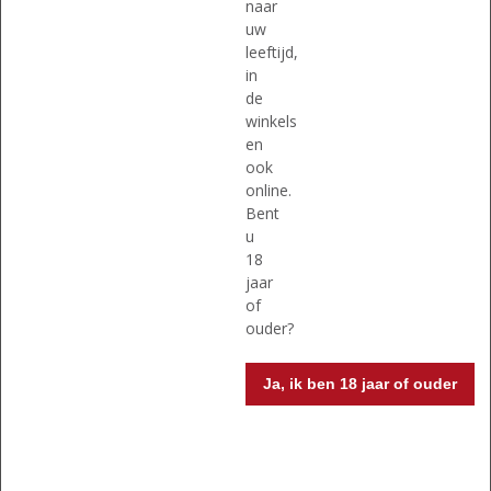
0
0
naar
Edinburgh Gin Rhubarb &
Edinburgh Gin Seaside
,
,
uw
Ginger Liqueur
0
0
leeftijd,
/
/
5
5
in
)
)
de
winkels
MEER INFO
MEER INFO
en
ook
online.
Bent
u
18
jaar
of
ouder?
Ja, ik ben 18 jaar of ouder
€
26,99
€
35,99
(
(
50 CL
50 CL
0
0
Filliers Dry Gin 28
Filliers Dry Gin 28 Barrel
,
,
Aged
0
0