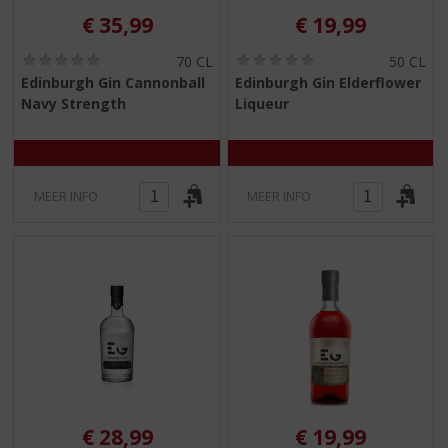
€
35,99
€
19,99
(
(
70 CL
50 CL
0
0
Edinburgh Gin Cannonball
Edinburgh Gin Elderflower
,
,
Navy Strength
Liqueur
0
0
/
/
5
5
)
)
MEER INFO
MEER INFO
€
28,99
€
19,99