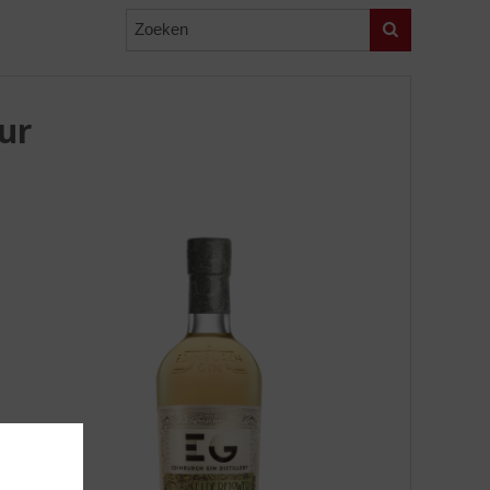
Zoeken
ur