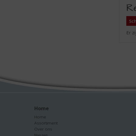
R
Sch
Er z
Home
Home
Assortiment
Over ons
Nieuws