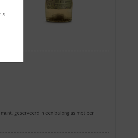
 18
en munt, geserveerd in een ballonglas met een