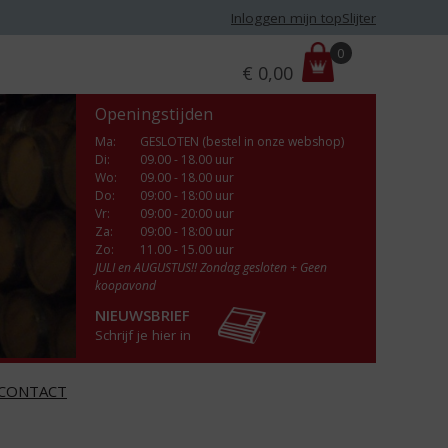
Inloggen mijn topSlijter
P
0
€
0,00
r
i
Openingstijden
j
s
Ma
:
GESLOTEN (bestel in onze webshop)
Di
:
09.00 - 18.00 uur
:
Wo
:
09.00 - 18.00 uur
Do
:
09:00 - 18:00 uur
Vr
:
09:00 - 20:00 uur
Za
:
09:00 - 18:00 uur
Zo:
11.00 - 15.00 uur
JULI en AUGUSTUS!! Zondag gesloten + Geen
koopavond
NIEUWSBRIEF
Schrijf je hier in
CONTACT