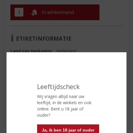
In winkelmand
ETIKETINFORMATIE
Land van Herkomst
Nederland
Inhoud
50 CL
Alcoholpercentage
42% vol
Leeftijdscheck
Reviews
Wij vragen altijd naar uw
leeftijd, in de winkels en ook
Schrijf een review
online. Bent u 18 jaar of
ouder?
Er zijn nog geen reviews geplaatst voor dit product
Ja, ik ben 18 jaar of ouder