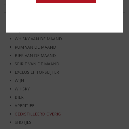
EXCL. BTW
INCL. BTW
AANBIEDINGEN
WIJN VAN DE MAAND
WHISKY VAN DE MAAND
RUM VAN DE MAAND
BIER VAN DE MAAND
SPIRIT VAN DE MAAND
EXCLUSIEF TOPSLIJTER
WIJN
WHISKY
BIER
APERITIEF
GEDISTILLEERD OVERIG
SHOTJES