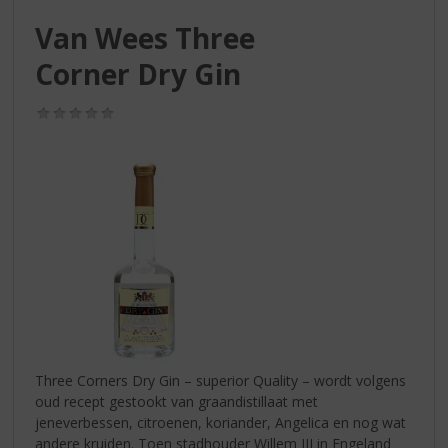
S
p
Van Wees Three
r
Corner Dry Gin
i
n
g
(0,0
/
n
5)
a
a
r
d
e
n
a
v
i
g
a
Three Corners Dry Gin – superior Quality – wordt volgens
t
oud recept gestookt van graandistillaat met
i
jeneverbessen, citroenen, koriander, Angelica en nog wat
e
andere kruiden. Toen stadhouder Willem III in Engeland