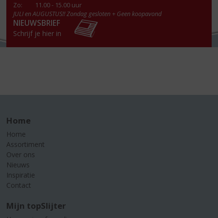
Zo:
11.00 - 15.00 uur
JULI en AUGUSTUS!! Zondag gesloten + Geen koopavond
NIEUWSBRIEF
Schrijf je hier in
Home
Home
Assortiment
Over ons
Nieuws
Inspiratie
Contact
Mijn topSlijter