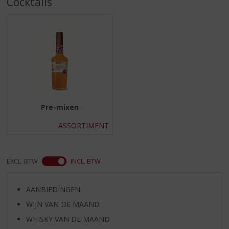
Cocktails
S
p
r
i
n
g
n
a
a
r
Pre-mixen
d
e
ASSORTIMENT
n
a
v
EXCL. BTW
INCL. BTW
i
g
a
AANBIEDINGEN
t
WIJN VAN DE MAAND
i
e
WHISKY VAN DE MAAND