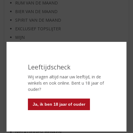
RUM VAN DE MAAND
BIER VAN DE MAAND
SPIRIT VAN DE MAAND
EXCLUSIEF TOPSLIJTER
WIJN
WHISKY
BIER
APERITIEF
Leeftijdscheck
GEDISTILLEERD OVERIG
Wij vragen altijd naar uw leeftijd, in de
SHOTJES
winkels en ook online. Bent u 18 jaar of
KANT EN KLAAR
ouder?
FRISDRANK
Ja, ik ben 18 jaar of ouder
ETENSWAREN
GLASWERK
GESCHENKVERPAKKING
(RELATIE)GESCHENKEN