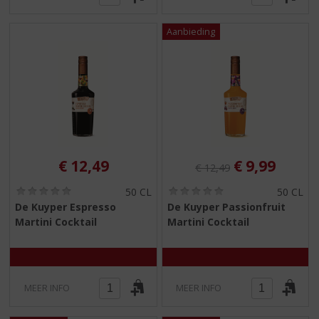
Originele prijs was:
, Huidige pr
€
12,49
€
9,99
€
12,49
(
(
50 CL
50 CL
0
0
De Kuyper Espresso
De Kuyper Passionfruit
,
,
Martini Cocktail
Martini Cocktail
0
0
/
/
5
5
)
)
MEER INFO
MEER INFO