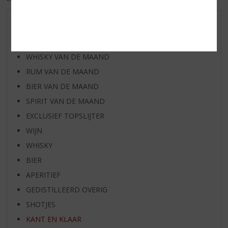
AANBIEDINGEN
WIJN VAN DE MAAND
WHISKY VAN DE MAAND
RUM VAN DE MAAND
BIER VAN DE MAAND
SPIRIT VAN DE MAAND
EXCLUSIEF TOPSLIJTER
WIJN
WHISKY
BIER
APERITIEF
GEDISTILLEERD OVERIG
SHOTJES
KANT EN KLAAR