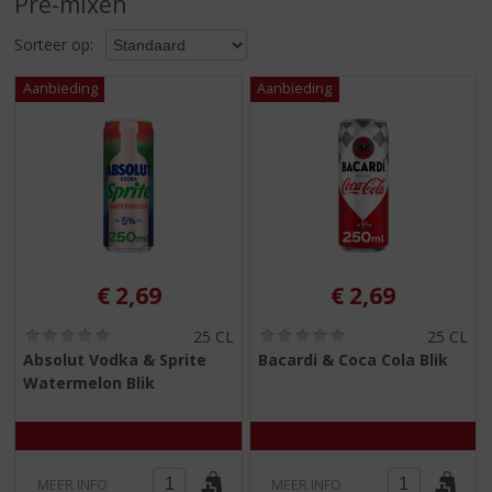
Pre-mixen
S
p
Sorteer op:
r
i
n
g
n
a
a
r
d
e
n
€
2,69
€
2,69
a
v
(
(
25 CL
25 CL
i
0
0
Absolut Vodka & Sprite
Bacardi & Coca Cola Blik
,
,
g
Watermelon Blik
0
0
a
/
/
t
5
5
)
)
i
e
MEER INFO
MEER INFO