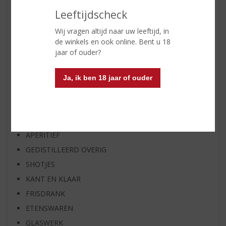
WIJN VAN DE MAAND
Leeftijdscheck
WHISKY VAN DE MAAND
Wij vragen altijd naar uw leeftijd, in
RUM VAN DE MAAND
de winkels en ook online. Bent u 18
BIER VAN DE MAAND
jaar of ouder?
SPIRIT VAN DE MAAND
EXCLUSIEF TOPSLIJTER
Ja, ik ben 18 jaar of ouder
WIJN
WHISKY
BIER
APERITIEF
GEDISTILLEERD OVERIG
SHOTJES
KANT EN KLAAR
FRISDRANK
ETENSWAREN
GLASWERK