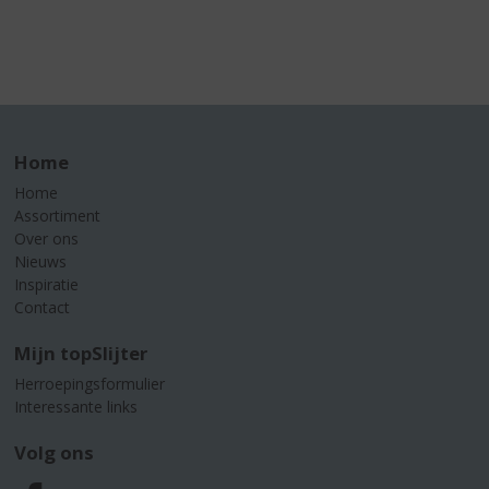
Home
Home
Assortiment
Over ons
Nieuws
Inspiratie
Contact
Mijn topSlijter
Herroepingsformulier
Interessante links
Volg ons