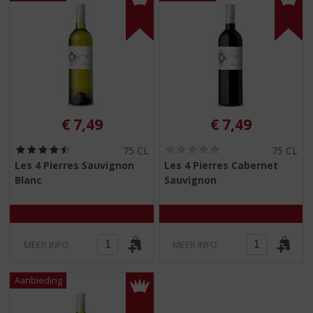
S
p
r
i
n
g
n
a
a
€
7,49
€
7,49
r
d
(
(
75 CL
75 CL
4
0
e
Les 4 Pierres Sauvignon
Les 4 Pierres Cabernet
,
,
n
Blanc
Sauvignon
5
0
a
/
/
5
5
v
)
)
i
g
MEER INFO
MEER INFO
a
t
i
e